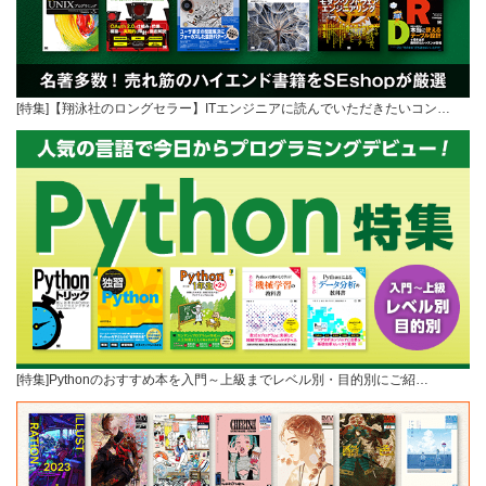
[特集]【翔泳社のロングセラー】ITエンジニアに読んでいただきたいコン…
[特集]Pythonのおすすめ本を入門～上級までレベル別・目的別にご紹…