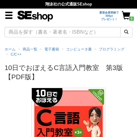
翔泳社の公式通販SEshop
新規会員登録で
500pt
0
プレゼント！
ホーム
商品一覧
電子書籍
コンピュータ書
プログラミング
C/C++
10日でおぼえるC言語入門教室 第3版
【PDF版】