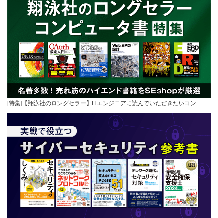
[特集]【翔泳社のロングセラー】ITエンジニアに読んでいただきたいコン…