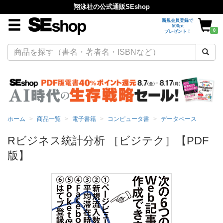
翔泳社の公式通販SEshop
新規会員登録で
500pt
0
プレゼント！
ホーム
商品一覧
電子書籍
コンピュータ書
データベース
Rビジネス統計分析 ［ビジテク］【PDF
版】