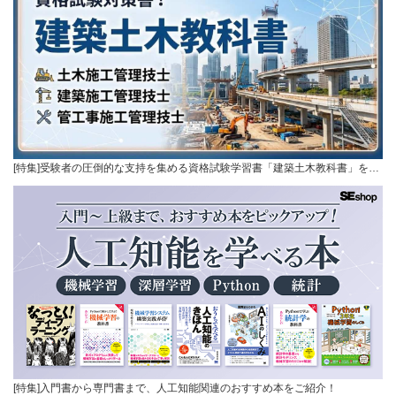
[特集]受験者の圧倒的な支持を集める資格試験学習書「建築土木教科書」を…
[特集]入門書から専門書まで、人工知能関連のおすすめ本をご紹介！