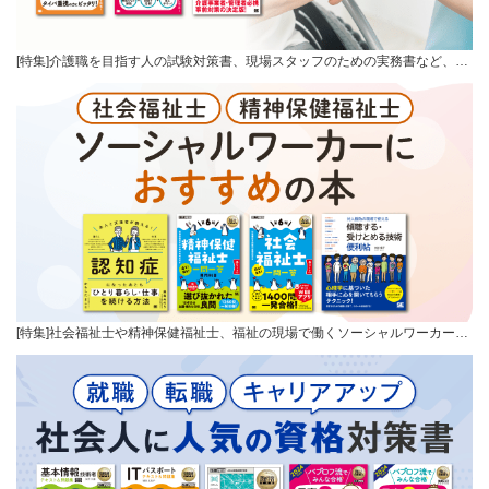
[特集]介護職を目指す人の試験対策書、現場スタッフのための実務書など、…
[特集]社会福祉士や精神保健福祉士、福祉の現場で働くソーシャルワーカー…