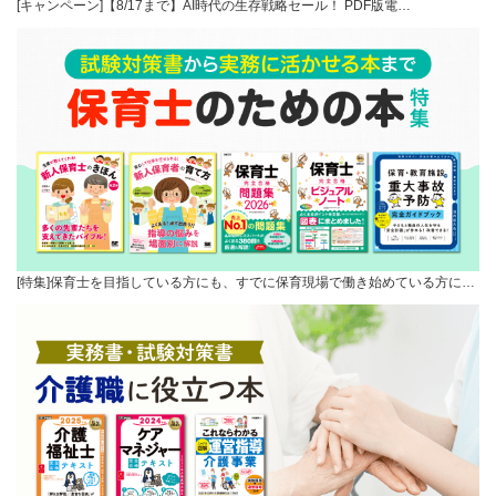
[キャンペーン]【8/17まで】AI時代の生存戦略セール！ PDF版電…
[特集]保育士を目指している方にも、すでに保育現場で働き始めている方に…