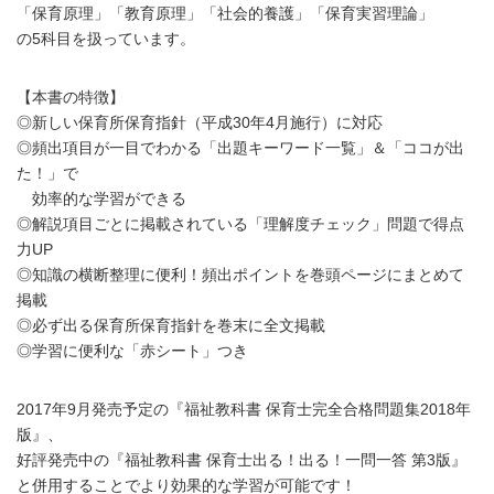
「保育原理」「教育原理」「社会的養護」「保育実習理論」
の5科目を扱っています。
【本書の特徴】
◎新しい保育所保育指針（平成30年4月施行）に対応
◎頻出項目が一目でわかる「出題キーワード一覧」＆「ココが出
た！」で
効率的な学習ができる
◎解説項目ごとに掲載されている「理解度チェック」問題で得点
力UP
◎知識の横断整理に便利！頻出ポイントを巻頭ページにまとめて
掲載
◎必ず出る保育所保育指針を巻末に全文掲載
◎学習に便利な「赤シート」つき
2017年9月発売予定の『福祉教科書 保育士完全合格問題集2018年
版』、
好評発売中の『福祉教科書 保育士出る！出る！一問一答 第3版』
と併用することでより効果的な学習が可能です！