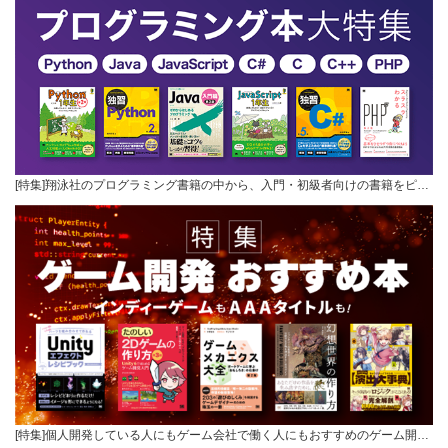
[特集]翔泳社のプログラミング書籍の中から、入門・初級者向けの書籍をピ…
[特集]個人開発している人にもゲーム会社で働く人にもおすすめのゲーム開…