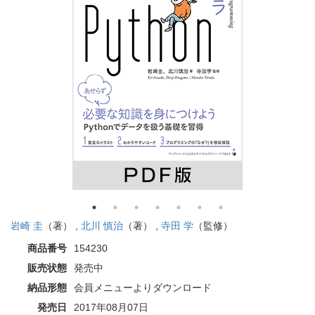
岩崎 圭
（著） ,
北川 慎治
（著） ,
寺田 学
（監修）
商品番号
154230
販売状態
発売中
納品形態
会員メニューよりダウンロード
発売日
2017年08月07日