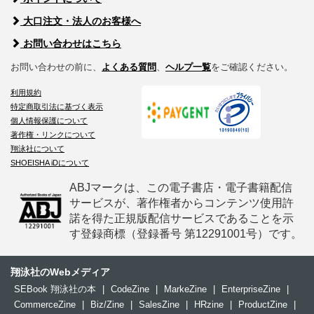
大口注文・法人のお客様へ
お問い合わせはこちら
お問い合わせの前に、
よくある質問
、
ヘルプ一覧
をご確認ください。
利用規約
特定商取引法に基づく表示
個人情報保護について
著作権・リンクについて
翔泳社について
SHOEISHA iDについて
ABJマークは、この電子書店・電子書籍配信
サービスが、著作権者からコンテンツ使用許
諾を得た正規版配信サービスであることを示
す登録商標（登録番号 第12291001号）です。
翔泳社のWebメディア
SEBook 翔泳社の本
|
CodeZine
|
MarkeZine
|
EnterpriseZine
|
CommerceZine
|
Biz/Zine
|
SalesZine
|
HRzine
|
ProductZine
|