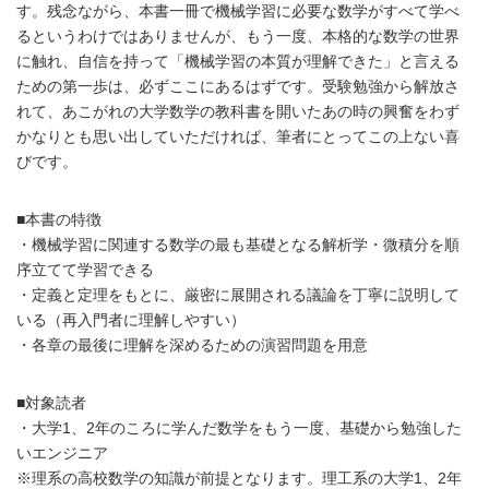
す。残念ながら、本書一冊で機械学習に必要な数学がすべて学べ
るというわけではありませんが、もう一度、本格的な数学の世界
に触れ、自信を持って「機械学習の本質が理解できた」と言える
ための第一歩は、必ずここにあるはずです。受験勉強から解放さ
れて、あこがれの大学数学の教科書を開いたあの時の興奮をわず
かなりとも思い出していただければ、筆者にとってこの上ない喜
びです。
■本書の特徴
・機械学習に関連する数学の最も基礎となる解析学・微積分を順
序立てて学習できる
・定義と定理をもとに、厳密に展開される議論を丁寧に説明して
いる（再入門者に理解しやすい）
・各章の最後に理解を深めるための演習問題を用意
■対象読者
・大学1、2年のころに学んだ数学をもう一度、基礎から勉強した
いエンジニア
※理系の高校数学の知識が前提となります。理工系の大学1、2年