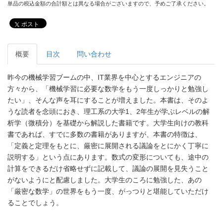
単品の税込金額の合計額とは異なる場合がございますので、予めご了承ください。
ポスト
概要
目次
問い合わせ
昨今の機械学習ブームの中、IT業界を中心とするエンジニアの
方々から、「機械学習に必要な数学をもう一度しっかりと勉強し
たい」、そんな声を耳にすることが増えました。本書は、そのよ
うな読者を念頭におき、理工系の大学1、2年生が学ぶレベルの解
析学（微積分）を基礎から解説した書籍です。大学生向けの教科
書であれば、すでに多数の書籍がありますが、本書の特徴は、
「定義と定理をもとに、厳密に展開される議論をとにかく丁寧に
説明する」という点にあります。数式の変形についても、途中の
計算をできるだけ省略せずに記載して、議論の展開を見失うこと
がないようにと配慮しました。大学生のころに勉強した、あの
「厳密な数学」の世界をもう一度、がっつりと堪能していただけ
ることでしょう。