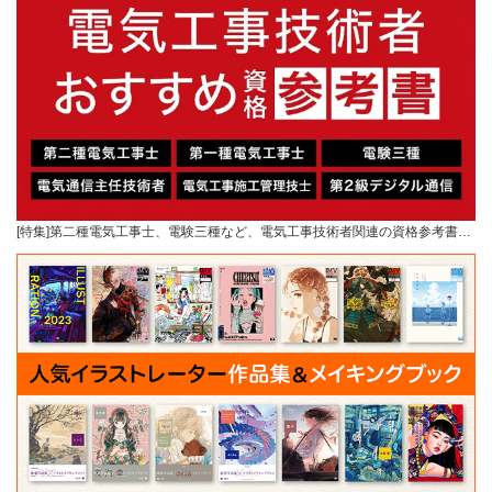
[特集]第二種電気工事士、電験三種など、電気工事技術者関連の資格参考書…