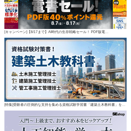
[キャンペーン]【8/17まで】AI時代の生存戦略セール！ PDF版電…
[特集]受験者の圧倒的な支持を集める資格試験学習書「建築土木教科書」を…