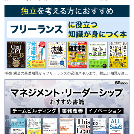
[特集]税金の基礎知識からフリーランスの必須スキルまで、幅広い知識が身…