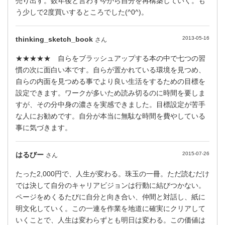
売り出す。数年後と言わず今から自分を再構築していく。も
う少しで2度買いするところでした(^0^)。
thinking_sketch_book
2013-05-16
さん
★★★★★ 自らをブラッシュアップする本の中で七つの習
慣の次に面白い本です。自らが置かれている環境を見つめ、
自らの内面を見つめる事でより良い生活をするための目標を
設定できます。ワークが多いため読み切るのに時間を要しま
すが、その分中身の濃さを実感できました。目標設定が苦手
な人にお勧めです。自分が本当に無駄な時間を費やしている
事に気づきます。
はるびー
2015-07-26
さん
たった2,000円で、人生が変わる。珠玉の一冊。ただ読むだけ
では決して自分のキャリアビジョンは行動に結びつかない。
ページをめくるたびに自分と向き合い、仲間と対話し、紙に
明文化していく。この一連を作業を地道に確実にクリアして
いくことで、人生は変わらずとも明日は変わる。この価値は