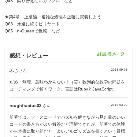
Q43：隣り合えないカップル など
★第4章 上級編 複雑な処理を正確に実装しよう
Q63：永遠に続くビリヤード
Q65：n-Queenで反転 など
感想・レビュー
ふじ
2018-09-03
さん
だめ、無理、意味わかんない！（笑）数列的な数学の問題を
コーディングで解くワーク。言語はRubyとJavaScript。
roughfractus02
2018-03-29
さん
前著では、ソースコードでパズルを解きながら見た目のいい
コードの書き方がよい解答だと理解できたが、前著での体験
から本書に取り組むと、よいアルゴリズムを書くという目標