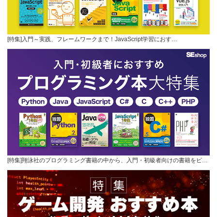
[特集]入門～実践、フレームワークまで！JavaScript学習におす…
[特集]翔泳社のプログラミング書籍の中から、入門・初級者向けの書籍をピ…