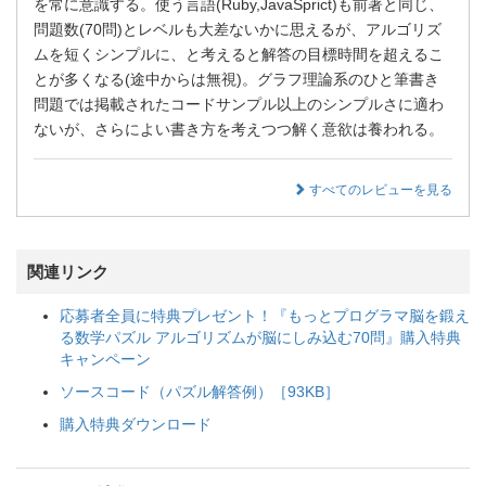
を常に意識する。使う言語(Ruby,JavaSprict)も前著と同じ、
問題数(70問)とレベルも大差ないかに思えるが、アルゴリズ
ムを短くシンプルに、と考えると解答の目標時間を超えるこ
とが多くなる(途中からは無視)。グラフ理論系のひと筆書き
問題では掲載されたコードサンプル以上のシンプルさに適わ
ないが、さらによい書き方を考えつつ解く意欲は養われる。
すべてのレビューを見る
関連リンク
応募者全員に特典プレゼント！『もっとプログラマ脳を鍛え
る数学パズル アルゴリズムが脳にしみ込む70問』購入特典
キャンペーン
ソースコード（パズル解答例）［93KB］
購入特典ダウンロード