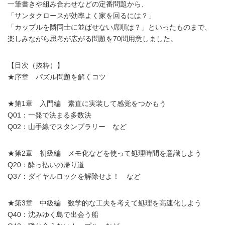
一筆書きや組み合わせなどの定番問題から、
「サンタクロースが効率よく家を回るには？」
「カップルを隣同士に並ばせない席順は？」といったものまで、
楽しみながら思考が広がる問題を70問用意しました。
【目次（抜粋）】
★序章 パズル問題を解くコツ
★第1章 入門編 素直に実装して感覚をつかもう
Q01：一発で決まる多数決
Q02：山手線でスタンプラリー など
★第2章 初級編 メモ化などを使って処理時間を意識しよう
Q20：酔っ払いの帰り道
Q37：ダイヤルロックを解除せよ！ など
★第3章 中級編 数学的な工夫を考えて処理を高速化しよう
Q40：沈みゆく島で出会う船