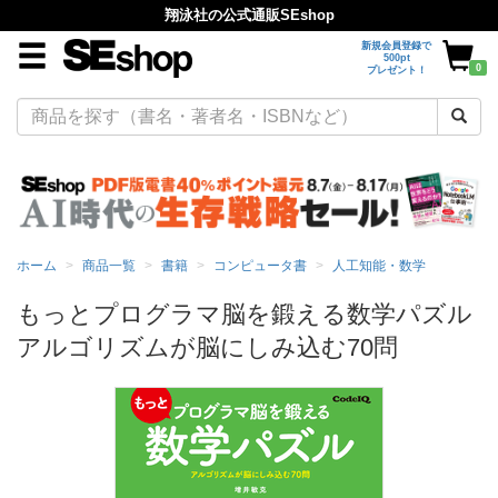
翔泳社の公式通販SEshop
新規会員登録で
500pt
0
プレゼント！
ホーム
商品一覧
書籍
コンピュータ書
人工知能・数学
もっとプログラマ脳を鍛える数学パズル
アルゴリズムが脳にしみ込む70問