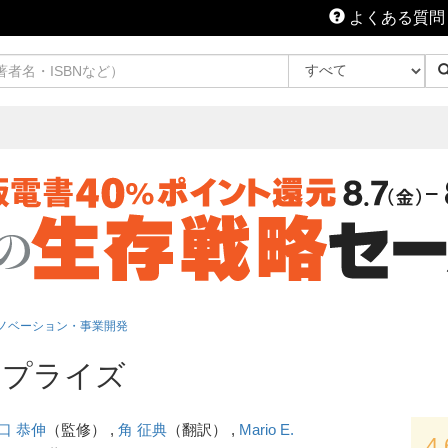
よくある質問
ノベーション・事業開発
ープライズ
口 恭伸
（監修） ,
角 征典
（翻訳） ,
Mario E.
4