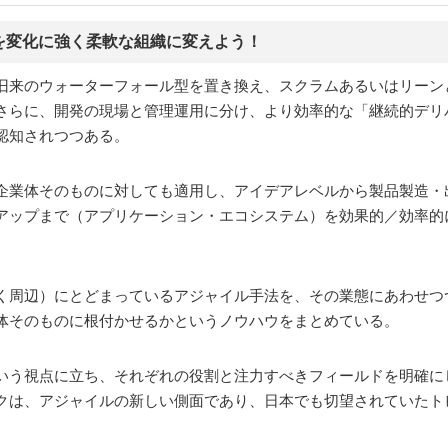
を変化に強く柔軟な組織に変えよう！
旧来のウォーターフォール型を置き換え、スクラムあるいはリーン
らに、開発の現場と管理運用に分け、より効率的な「継続的デリバ
認知されつつある。
企業体そのものに対しても適用し、アイデアレベルから製品製造・
アップまで（アプリケーション・エコシステム）を効果的／効率的
く周辺）にとどまっているアジャイル手法を、その業態にあわせつ
体そのものに根付かせるかというノウハウをまとめている。
いう視点に立ち、それぞれの役割と注力すべきフィールドを明確に
クは、アジャイルの新しい側面であり、日本でも切望されていたト