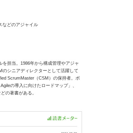
クスなどのアジャイル
イルを担当。1986年から構成管理やアジャ
とCMのシニアディレクターとして活躍して
ertified ScrumMaster（CSM）の保持者。ボ
ile：Agileの導入に向けたロードマップ」、
」などの著書がある。