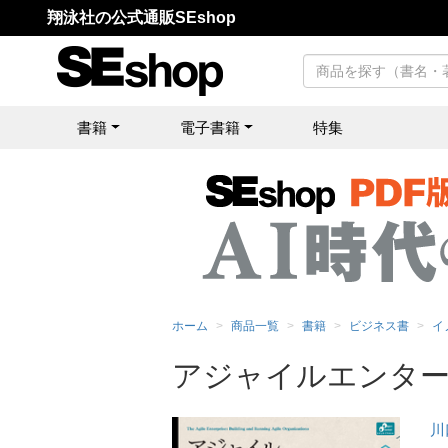
翔泳社の公式通販SEshop
書籍
電子書籍
特集
ホーム
商品一覧
書籍
ビジネス書
イ
アジャイルエンタ
川