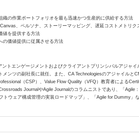
組織の作業ポートフォリオを最も迅速かつ生産的に供給する方法
 Canvas、ペルソナ、ストーリーマッピング、遅延コストメトリ
価値を提供する方法
への価値提供に従属させる方法
長。クライアントエンゲージメントおよびクライアントプリンシパルアジャ
ンツの副社長に就任。また、CA Technologiesのアジャイル
m Professional（CSP）、Value Flow Quality（VFQ）教育者によるC
roads JournalやAgile Journalのコラムニストであり、「Ag
フトウェア構成管理の実装ロードマップ」、「Agile for Dummy