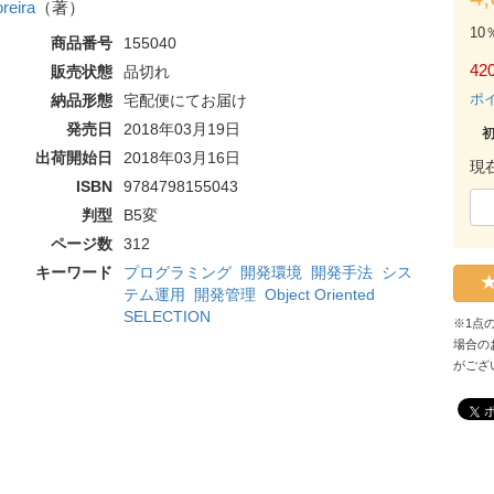
reira
（著）
10
商品番号
155040
420
販売状態
品切れ
ポ
納品形態
宅配便にてお届け
発売日
2018年03月19日
出荷開始日
2018年03月16日
現
ISBN
9784798155043
判型
B5変
ページ数
312
キーワード
プログラミング
開発環境
開発手法
シス
テム運用
開発管理
Object Oriented
SELECTION
※1点
場合の
がござ