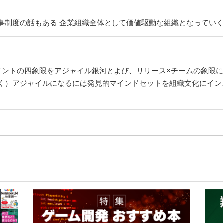
事制度の話もある 企業組織全体として価値駆動な組織となってい
メントの四象限をアジャイル銀河とよび、リリース×チームの象限
く）アジャイルになるには発見的マインドセットを組織文化にイン