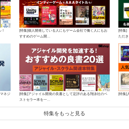
ル！
[特集]個人開発している人にもゲーム会社で働く人にもお
[特集
すすめのゲーム開…
ただき
トマネジ
[特集]アジャイル開発の良書として定評のある翔泳社のベ
[特集
ストセラー本を一…
特集をもっと見る