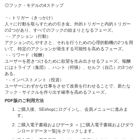
◎フック・モデルの4ステップ
・- トリガー（きっかけ）
人々に行動を取らすための引き金。外的トリガーと内的トリガー
の2つがあり、すべてのフックの始まりとなるフェーズ。
・- アクション（行動）
アクションのしやすさと、それを行うための心理的動機の2つを用
いて、特定のアクションが発生する可能性を高めるフェーズ。
・- リワード（報酬）
ユーザーを惹きつけるために欲望を生み出させるフェーズ。報酬
にはトライブ（集団）、ハント（狩猟）、セルフ（自己）の3つが
ある。
・- インベストメント（投資）
ユーザーにわずかな仕事をさせて改善を行わせることで、新たな
フック・サイクルを作り出す確率を高めるフェーズ。
PDF版のご利用方法
ご購入後、SEshopにログインし、会員メニューに進みま
す。
ご購入電子書籍およびデータ ＞ [ご購入電子書籍およびダウ
ンロードデータ一覧]をクリックします。