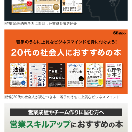
[特集]論理的思考力に着目した書籍を厳選紹介
[特集]20代の社会人が読むべき本！若手のうちに上質なビジネスマインド…