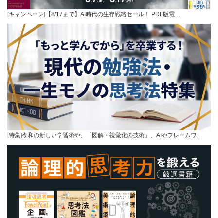
[キャンペーン]【8/17まで】AI時代の生存戦略セール！ PDF版電…
[特集]令和の新しい学習術や、「図解・視覚化の技術」、AIやフレームワ…