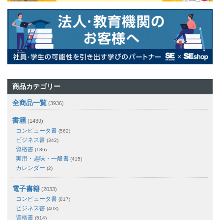
商品カテゴリー
全商品一覧
(3936)
書籍
(1439)
コンピュータ書
(562)
ビジネス書
(342)
資格書
(186)
実用・趣味・一般書
(415)
カレンダー
(2)
電子書籍
(2033)
コンピュータ書
(817)
ビジネス書
(403)
資格書
(514)