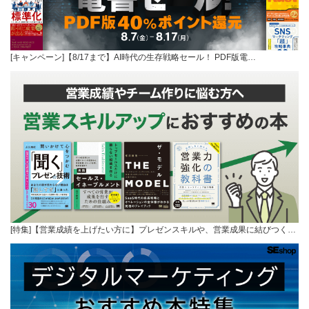
[キャンペーン]【8/17まで】AI時代の生存戦略セール！ PDF版電…
[特集]【営業成績を上げたい方に】プレゼンスキルや、営業成果に結びつく…