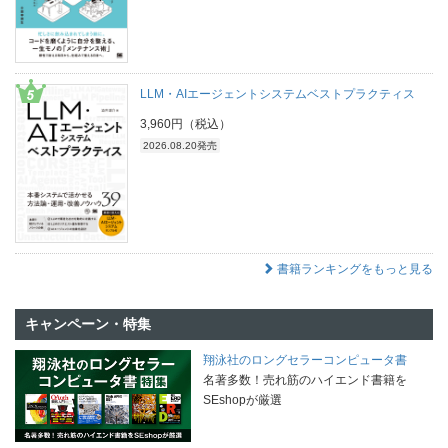
LLM・AIエージェントシステムベストプラクティス
3,960円（税込）
2026.08.20発売
書籍ランキングをもっと見る
キャンペーン・特集
翔泳社のロングセラーコンピュータ書
名著多数！売れ筋のハイエンド書籍を
SEshopが厳選