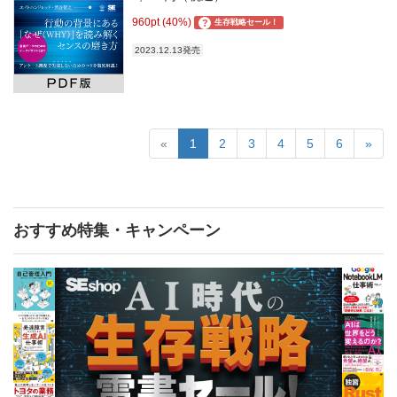
960pt (40%)
?
生存戦略セール！
2023.12.13発売
«
1
2
3
4
5
6
»
おすすめ特集・キャンペーン