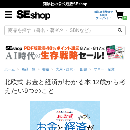
翔泳社の公式通販SEshop
新規会員登録で
500pt
0
プレゼント！
ホーム
商品一覧
書籍
実用・趣味・一般書
マネー・副業
北欧式 お金と経済がわかる本 12歳から考
えたい9つのこと