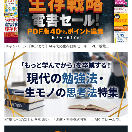
[キャンペーン]【8/17まで】AI時代の生存戦略セール！ PDF版電…
[特集]令和の新しい学習術や、「図解・視覚化の技術」、AIやフレームワ…