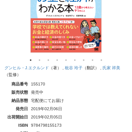
グンヒル・J.エクルンド
（著） ,
枇谷 玲子
（翻訳） ,
氏家 祥美
（監修）
商品番号
155170
販売状態
発売中
納品形態
宅配便にてお届け
発売日
2019年02月06日
出荷開始日
2019年02月05日
ISBN
9784798155173