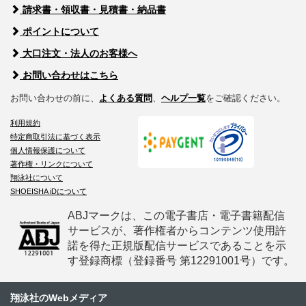
請求書・領収書・見積書・納品書
ポイントについて
大口注文・法人のお客様へ
お問い合わせはこちら
お問い合わせの前に、
よくある質問
、
ヘルプ一覧
をご確認ください。
利用規約
特定商取引法に基づく表示
個人情報保護について
著作権・リンクについて
翔泳社について
SHOEISHA iDについて
ABJマークは、この電子書店・電子書籍配信
サービスが、著作権者からコンテンツ使用許
諾を得た正規版配信サービスであることを示
す登録商標（登録番号 第12291001号）です。
翔泳社のWebメディア