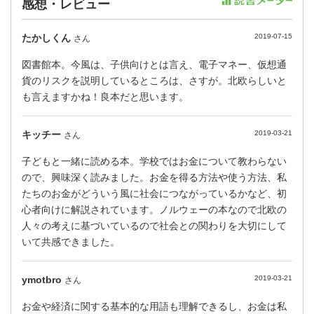
感想・レビュー
たかしくん
2019-07-15
さん
図書館本。今風は、子供向けとは言え、電子マネー、仮想通
貨のリスクを説明しているところは、さすが。北欧らしいと
も言えますかね！良本だと思います。
キッチー
2019-03-21
さん
子どもと一緒に読める本。学校ではお金について教わらない
ので、興味深く読みました。お金を得る方法や使う方法、私
たちのお金がどういう風に社会につながっているかなど、初
心者向けに解説されています。ノルウェーの本なので北欧の
人々の考えに基づいているので社会との関わりを大切にして
いて共感できました。
ymotbro
2019-03-21
さん
お金や経済に関する基本的な用語も理解できるし、お金は私