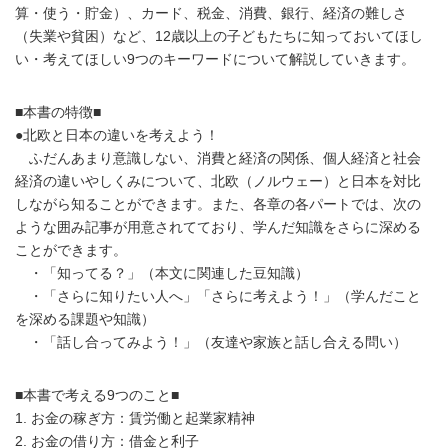
算・使う・貯金）、カード、税金、消費、銀行、経済の難しさ
（失業や貧困）など、12歳以上の子どもたちに知っておいてほし
い・考えてほしい9つのキーワードについて解説していきます。
■本書の特徴■
●北欧と日本の違いを考えよう！
ふだんあまり意識しない、消費と経済の関係、個人経済と社会
経済の違いやしくみについて、北欧（ノルウェー）と日本を対比
しながら知ることができます。また、各章の各パートでは、次の
ような囲み記事が用意されてており、学んだ知識をさらに深める
ことができます。
・「知ってる？」（本文に関連した豆知識）
・「さらに知りたい人へ」「さらに考えよう！」（学んだこと
を深める課題や知識）
・「話し合ってみよう！」（友達や家族と話し合える問い）
■本書で考える9つのこと■
1. お金の稼ぎ方：賃労働と起業家精神
2. お金の借り方：借金と利子