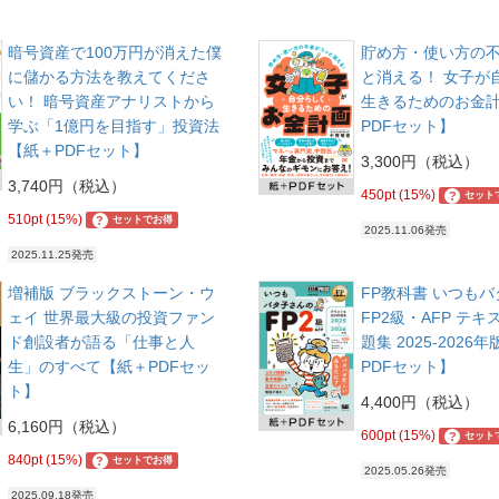
暗号資産で100万円が消えた僕
貯め方・使い方の
に儲かる方法を教えてくださ
と消える！ 女子が
い！ 暗号資産アナリストから
生きるためのお金
学ぶ「1億円を目指す」投資法
PDFセット】
【紙＋PDFセット】
3,300円（税込）
3,740円（税込）
450pt (15%)
?
セット
510pt (15%)
?
セットでお得
2025.11.06発売
2025.11.25発売
増補版 ブラックストーン・ウ
FP教科書 いつも
ェイ 世界最大級の投資ファン
FP2級・AFP テ
ド創設者が語る「仕事と人
題集 2025-2026
生」のすべて【紙＋PDFセッ
PDFセット】
ト】
4,400円（税込）
6,160円（税込）
600pt (15%)
?
セット
840pt (15%)
?
セットでお得
2025.05.26発売
2025.09.18発売