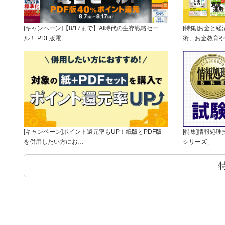
[キャンペーン]【8/17まで】AI時代の生存戦略セー
[特集]お金と
ル！ PDF版電…
術、お金教育や
[キャンペーン]ポイント還元率もUP！紙版とPDF版
[特集]情報処
を併用したい方にお…
シリーズ」