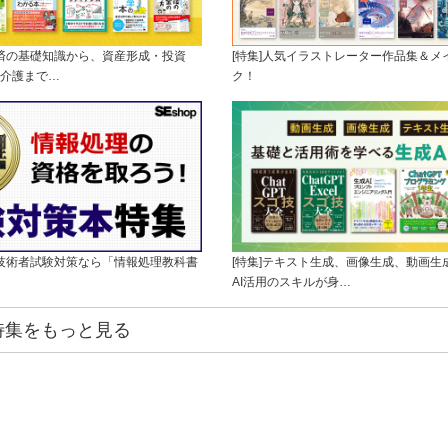
経済の基礎知識から、資産形成・投資
[特集]人気イラストレーター作品集＆メ
介護まで…
ク！
理技術者試験対策なら「情報処理教科書
[特集]テキスト生成、画像生成、動画生
AI活用のスキルが身…
特集をもっと見る