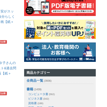
不安がスッ
自分らしく
計画【紙＋
でお得
バタ子さんの
キスト&過去問
商品カテゴリー
年版【紙＋
全商品一覧
(3936)
書籍
(1439)
でお得
コンピュータ書
(562)
ビジネス書
(342)
資格書
(186)