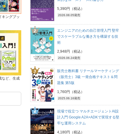
5,390円（税込）
2026.08.05発売
イキングブッ
エンジニアのための自己管理入門 堅牢
でスケーラブルな働き方を構築する技
術
2,948円（税込）
2026.06.24発売
販売士教科書 リテールマーケティング
（販売士）3級 一発合格テキスト＆問
成など、生成
題集 第5版
1,760円（税込）
2025.06.16発売
現場で役立つ マルチエージェントAI設
計入門 Google A2A×ADKで実現する堅
牢な運用システム
4,180円（税込）