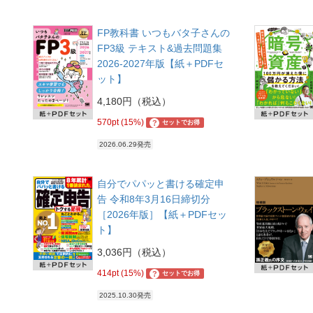
FP教科書 いつもバタ子さんの
FP3級 テキスト&過去問題集
2026-2027年版【紙＋PDFセ
ット】
4,180円（税込）
570pt (15%)
?
セットでお得
2026.06.29発売
自分でパパッと書ける確定申
告 令和8年3月16日締切分
［2026年版］【紙＋PDFセッ
ト】
3,036円（税込）
414pt (15%)
?
セットでお得
2025.10.30発売