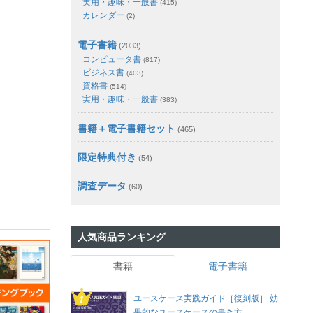
実用・趣味・一般書
(415)
カレンダー
(2)
電子書籍
(2033)
コンピュータ書
(817)
ビジネス書
(403)
資格書
(514)
実用・趣味・一般書
(383)
書籍＋電子書籍セット
(465)
限定特典付き
(54)
調査データ
(60)
人気商品ランキング
書籍
電子書籍
ユースケース実践ガイド［復刻版］ 効
果的なユースケースの書き方