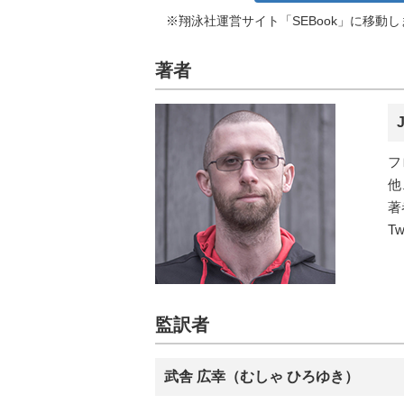
※翔泳社運営サイト「SEBook」に移動
著者
フ
他
著
Tw
監訳者
武舎 広幸（むしゃ ひろゆき）