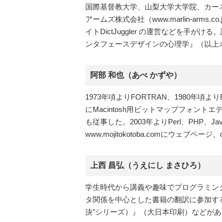
国際基督教大学、山梨大学大学院、カー
アームズ株式会社（www.marlin-a
イトDictJuggler の運営などを
ンタフェースデザインの心理学』（以上オラ
阿部 和也（あべ かずや）
1973年頃よりFORTRAN、1980年頃
にMacintosh用ビットマップフォン
も従事した。2003年よりPerl、PHP
www.mojitokotoba.comにウェブページ、c
上西 昌弘（うえにし まさひろ）
学生時代から講義や趣味でプログラミング
タ関係を中心とした書籍の翻訳に参加する
決”シリーズ）』（大日本印刷）などがあ