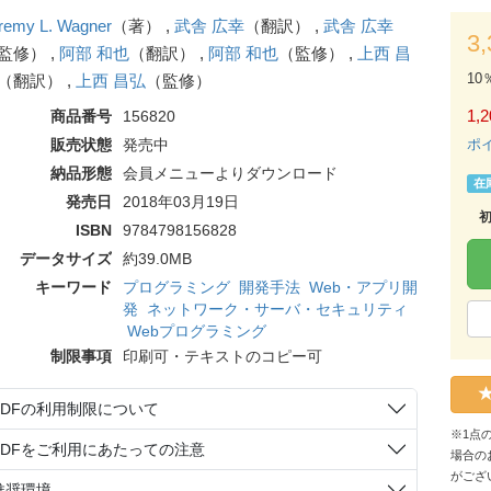
remy L. Wagner
（著） ,
武舎 広幸
（翻訳） ,
武舎 広幸
3
監修） ,
阿部 和也
（翻訳） ,
阿部 和也
（監修） ,
上西 昌
10
（翻訳） ,
上西 昌弘
（監修）
1,2
商品番号
156820
販売状態
発売中
ポ
納品形態
会員メニューよりダウンロード
在
発売日
2018年03月19日
ISBN
9784798156828
データサイズ
約39.0MB
キーワード
プログラミング
開発手法
Web・アプリ開
発
ネットワーク・サーバ・セキュリティ
Webプログラミング
制限事項
印刷可・テキストのコピー可
PDFの利用制限について
※1点
PDFをご利用にあたっての注意
場合の
がござ
推奨環境