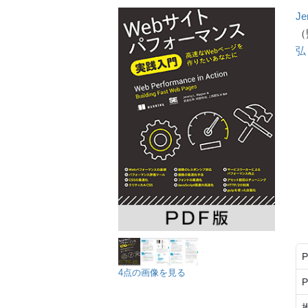
Je
（
弘
4点の画像を見る