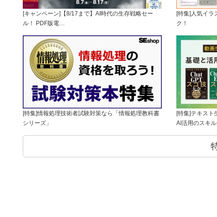
[キャンペーン]【8/17まで】AI時代の生存戦略セー
[特集]人気イ
ル！ PDF版電…
ク！
[特集]情報処理技術者試験対策なら「情報処理教科書
[特集]テキス
シリーズ」
AI活用のスキ