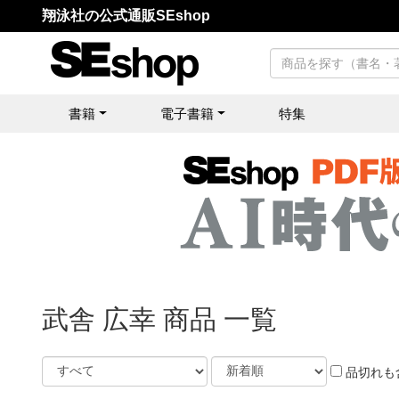
翔泳社の公式通販SEshop
書籍
電子書籍
特集
武舎 広幸 商品 一覧
品切れも