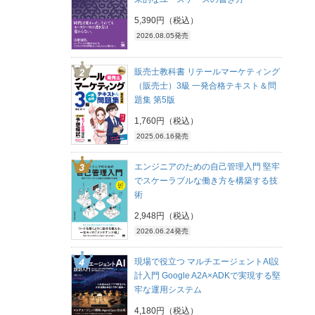
5,390円（税込）
2026.08.05発売
販売士教科書 リテールマーケティング
（販売士）3級 一発合格テキスト＆問
題集 第5版
1,760円（税込）
2025.06.16発売
エンジニアのための自己管理入門 堅牢
でスケーラブルな働き方を構築する技
術
2,948円（税込）
2026.06.24発売
現場で役立つ マルチエージェントAI設
計入門 Google A2A×ADKで実現する堅
牢な運用システム
4,180円（税込）