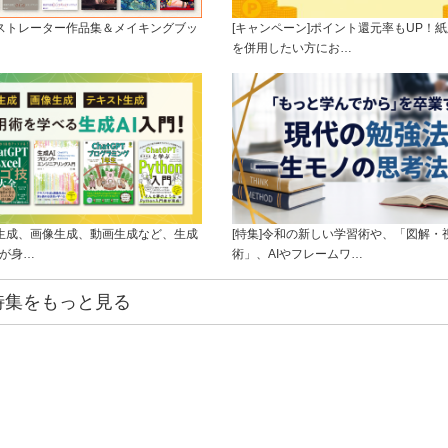
ラストレーター作品集＆メイキングブッ
[キャンペーン]ポイント還元率もUP！紙
を併用したい方にお…
ト生成、画像生成、動画生成など、生成
[特集]令和の新しい学習術や、「図解・
ルが身…
術」、AIやフレームワ…
特集をもっと見る