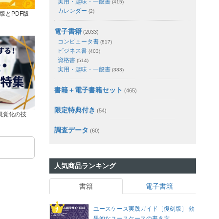
実用・趣味・一般書
(415)
カレンダー
(2)
版とPDF版
電子書籍
(2033)
コンピュータ書
(817)
ビジネス書
(403)
資格書
(514)
実用・趣味・一般書
(383)
書籍＋電子書籍セット
(465)
限定特典付き
(54)
視覚化の技
調査データ
(60)
人気商品ランキング
書籍
電子書籍
ユースケース実践ガイド［復刻版］ 効
果的なユースケースの書き方