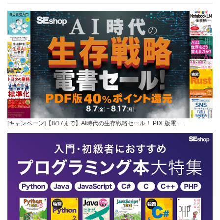
[キャンペーン]【8/17まで】AI時代の生存戦略セール！ PDF版電…