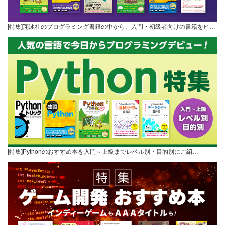
[特集]翔泳社のプログラミング書籍の中から、入門・初級者向けの書籍をピ…
[特集]Pythonのおすすめ本を入門～上級までレベル別・目的別にご紹…