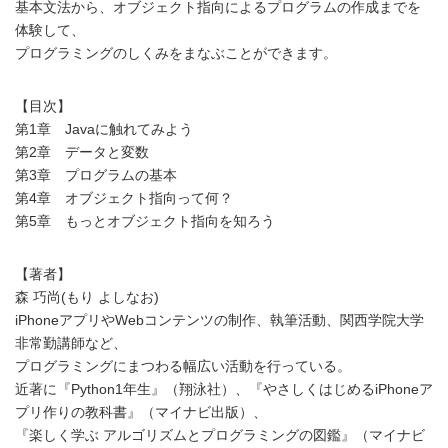
基本文法から、オブジェクト指向によるプログラムの作成までを
体験して、
プログラミングのしくみをまなぶことができます。
【目次】
第1章 Javaに触れてみよう
第2章 データと変数
第3章 プログラムの基本
第4章 オブジェクト指向って何？
第5章 もっとオブジェクト指向を知ろう
【著者】
森 巧尚(もり よしなお)
iPhoneアプリやWebコンテンツの制作、執筆活動、関西学院大学
非常勤講師など、
プログラミングにまつわる幅広い活動を行っている。
近著に『Python1年生』（翔泳社）、『やさしくはじめるiPhoneア
プリ作りの教科書』（マイナビ出版）、
『楽しく学ぶ アルゴリズムとプログラミングの図鑑』（マイナビ