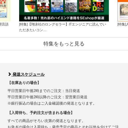
用言語
[特集]【翔泳社のロングセラー】ITエンジニアに読んでい
[特集
ただきたいコン…
特集をもっと見る
発送スケジュール
【在庫ありの場合】
平日営業日午後2時までのご注文：当日発送
平日営業日午後2時以降のご注文：翌営業日発送
※銀行振込の場合はご入金確認後の発送となります。
【入荷待ち、予約注文が含まれる場合】
すべての商品がそろい次第の発送となります。
お急ぎの場合は入荷待ち・発売予定の商品とそれ以外を分けてご注