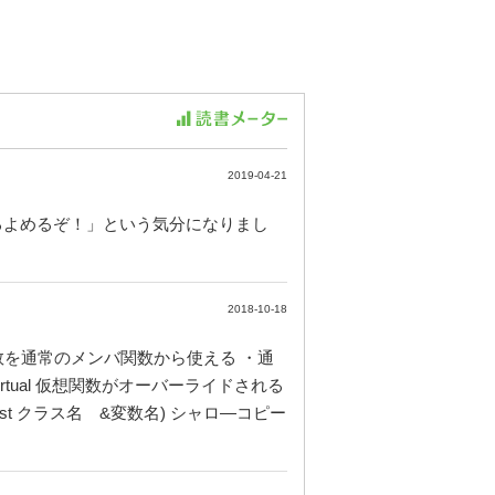
2019-04-21
るよめるぞ！」という気分になりまし
2018-10-18
バ変数を通常のメンバ関数から使える ・通
irtual 仮想関数がオーバーライドされる
nst クラス名 &変数名) シャロ―コピー