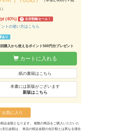
（本体2,480円＋税
％）
2pt (40%)
生存戦略セール！
?
イントの使い方はこちら
庫あり
初回購入から使えるポイント500円分プレゼント
カートに入れる
紙の書籍はこちら
本書には新版がございます
新版はこちら
お気に入り
の税込金額となります。 複数の商品をご購入いただいた
お支払金額は、 単品の税込金額の合計額とは異なる場合