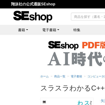
翔泳社の公式通販SEshop
書籍
電子書籍
特集
ホーム
商品一覧
電子書籍
コンピュータ
スラスラわかるC++
矢