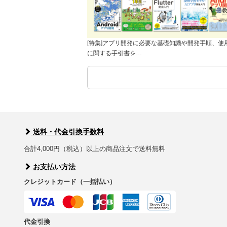
[特集]アプリ開発に必要な基礎知識や開発手順、使
に関する手引書を…
送料・代金引換手数料
合計4,000円（税込）以上の商品注文で送料無料
お支払い方法
クレジットカード（一括払い）
代金引換