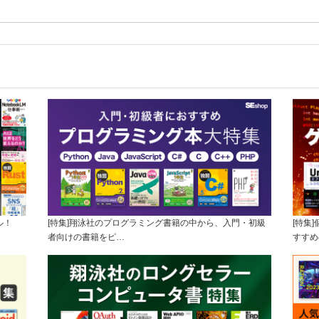
ル！
[特集]翔泳社のプログラミング書籍の中から、入門・初級
[特集
者向けの書籍をピ…
すすめ