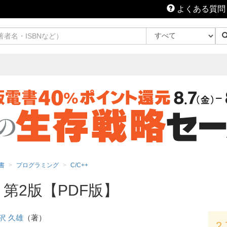
よくある質問
書
プログラミング
C/C++
 第2版【PDF版】
沢 久雄
（著）
2