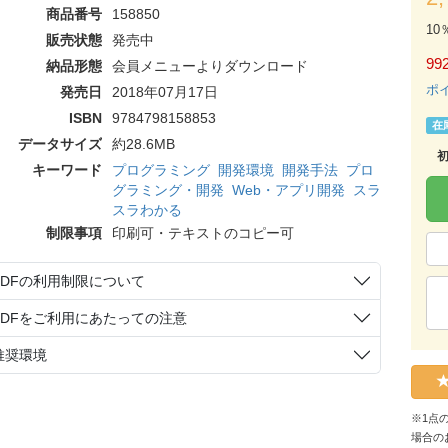
商品番号
158850
10
販売状態
発売中
99
納品形態
会員メニューよりダウンロード
ポ
発売日
2018年07月17日
ISBN
9784798158853
在
データサイズ
約28.6MB
キーワード
プログラミング
開発環境
開発手法
プロ
グラミング・開発
Web・アプリ開発
スラ
スラわかる
制限事項
印刷可・テキストのコピー可
PDFの利用制限について
PDFをご利用にあたっての注意
推奨環境
※1点
場合の