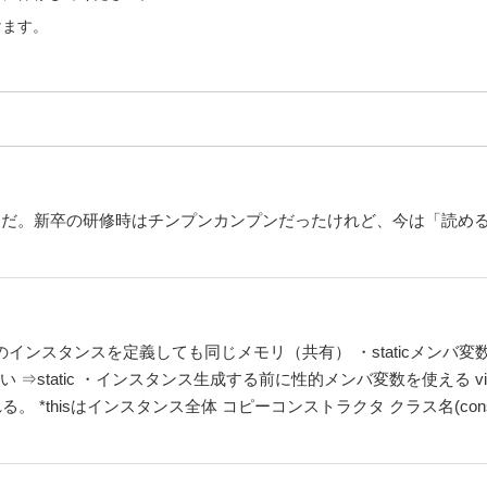
けます。
読んだ。新卒の研修時はチンプンカンプンだったけれど、今は「読め
複数のインスタンスを定義しても同じメモリ（共有） ・staticメン
い ⇒static ・インスタンス生成する前に性的メンバ変数を使える v
る。 *thisはインスタンス全体 コピーコンストラクタ クラス名(co