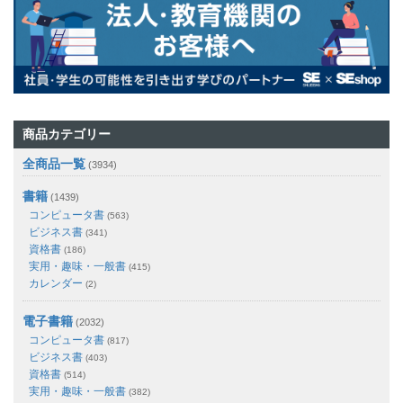
商品カテゴリー
全商品一覧
(3934)
書籍
(1439)
コンピュータ書
(563)
ビジネス書
(341)
資格書
(186)
実用・趣味・一般書
(415)
カレンダー
(2)
電子書籍
(2032)
コンピュータ書
(817)
ビジネス書
(403)
資格書
(514)
実用・趣味・一般書
(382)