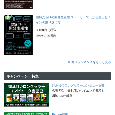
誤解だらけの開発生産性 ストーリーでわかる重圧とペ
インの乗り越え方
3,168円（税込）
2026.07.21発売
書籍ランキングをもっと見る
キャンペーン・特集
翔泳社のロングセラーコンピュータ書
名著多数！売れ筋のハイエンド書籍を
SEshopが厳選
Python特集