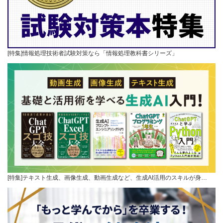
[特集]情報処理技術者試験対策なら「情報処理教科書シリーズ」
[特集]テキスト生成、画像生成、動画生成など、生成AI活用のスキルが身…