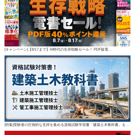
[キャンペーン]【8/17まで】AI時代の生存戦略セール！ PDF版電…
[特集]受験者の圧倒的な支持を集める資格試験学習書「建築土木教科書」を…