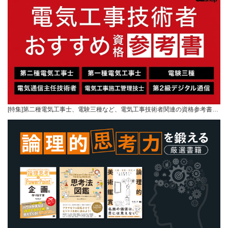
[特集]第二種電気工事士、電験三種など、電気工事技術者関連の資格参考書…