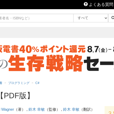
よくある質問
書
プログラミング
C#
7.0【PDF版】
ll Wagner
（著） ,
鈴木 幸敏
（監修） ,
鈴木 幸敏
（翻訳）
3