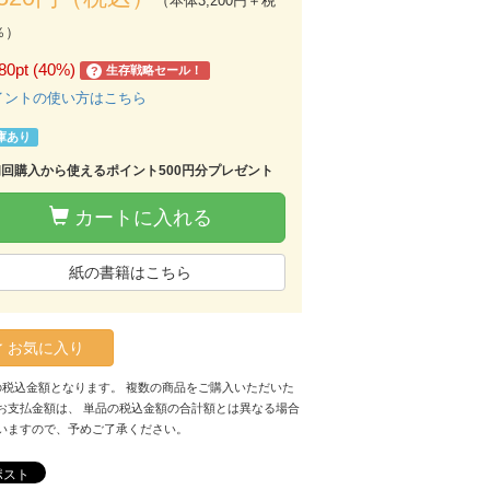
（本体3,200円＋税
％）
80pt (40%)
生存戦略セール！
?
イントの使い方はこちら
庫あり
初回購入から使えるポイント500円分プレゼント
カートに入れる
紙の書籍はこちら
お気に入り
の税込金額となります。 複数の商品をご購入いただいた
お支払金額は、 単品の税込金額の合計額とは異なる場合
いますので、予めご了承ください。
ポスト