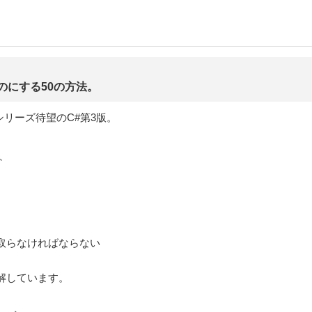
のにする50の方法。
eシリーズ待望のC#第3版。
、
取らなければならない
解しています。