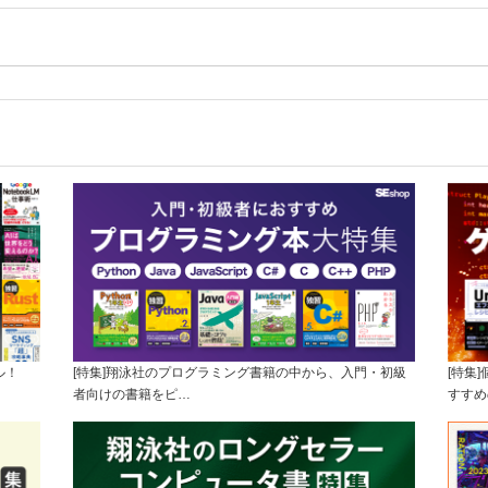
ル！
[特集]翔泳社のプログラミング書籍の中から、入門・初級
[特集
者向けの書籍をピ…
すすめ