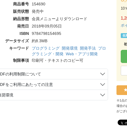
商品番号
154690
10
販売状態
発売中
1,2
納品形態
会員メニューよりダウンロード
ポ
発売日
2018年09月05日
ISBN
9784798154695
在
データサイズ
約8.3MB
キーワード
プログラミング
開発環境
開発手法
プロ
グラミング・開発
Web・アプリ開発
制限事項
印刷可・テキストのコピー可
PDFの利用制限について
PDFをご利用にあたっての注意
推奨環境
※1点
場合の
がござ