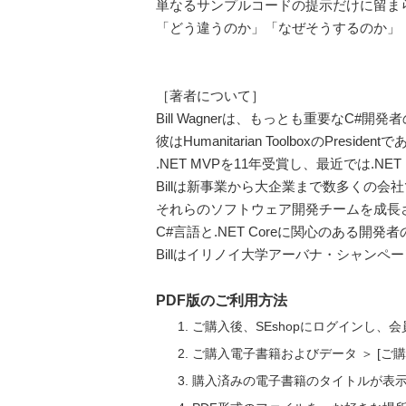
単なるサンプルコードの提示だけに留ま
「どう違うのか」「なぜそうするのか」
［著者について］
Bill Wagnerは、もっとも重要なC#開発者の
彼はHumanitarian ToolboxのPresident
.NET MVPを11年受賞し、最近では.NET Fou
Billは新事業から大企業まで数多くの
それらのソフトウェア開発チームを成長させてきた
C#言語と.NET Coreに関心のある
Billはイリノイ大学アーバナ・シャン
PDF版のご利用方法
ご購入後、SEshopにログインし、
ご購入電子書籍およびデータ ＞ [
購入済みの電子書籍のタイトルが表