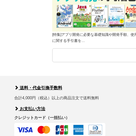
[特集]アプリ開発に必要な基礎知識や開発手順、使
に関する手引書を…
送料・代金引換手数料
合計4,000円（税込）以上の商品注文で送料無料
お支払い方法
クレジットカード（一括払い）