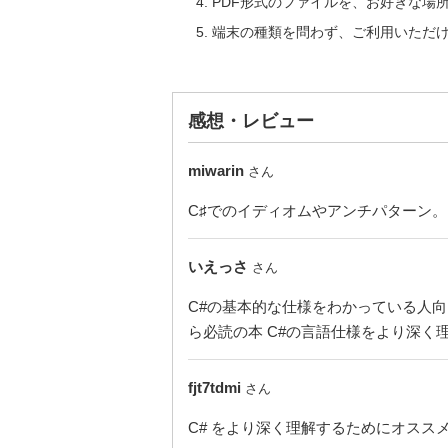
PDF形式のファイルを、お好きな場
端末の種類を問わず、ご利用いただ
感想・レビュー
miwarin
さん
C♯でのイディオムやアンチパターン
いえっさ
さん
C#の基本的な仕様をわかっている人
ら必読の本 C#の言語仕様をより深く
fjt7tdmi
さん
C# をより深く理解するためにオスス