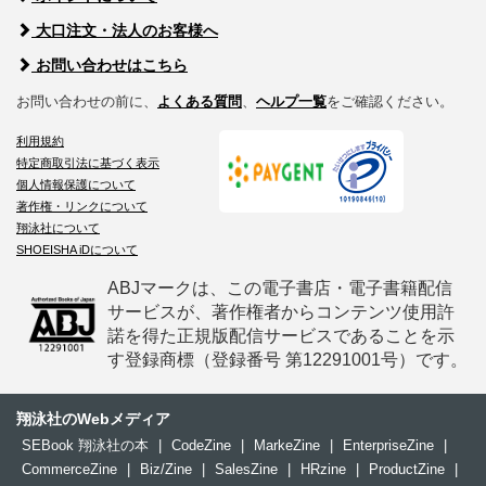
大口注文・法人のお客様へ
お問い合わせはこちら
お問い合わせの前に、
よくある質問
、
ヘルプ一覧
をご確認ください。
利用規約
特定商取引法に基づく表示
個人情報保護について
著作権・リンクについて
翔泳社について
SHOEISHA iDについて
ABJマークは、この電子書店・電子書籍配信
サービスが、著作権者からコンテンツ使用許
諾を得た正規版配信サービスであることを示
す登録商標（登録番号 第12291001号）です。
翔泳社のWebメディア
SEBook 翔泳社の本
|
CodeZine
|
MarkeZine
|
EnterpriseZine
|
CommerceZine
|
Biz/Zine
|
SalesZine
|
HRzine
|
ProductZine
|