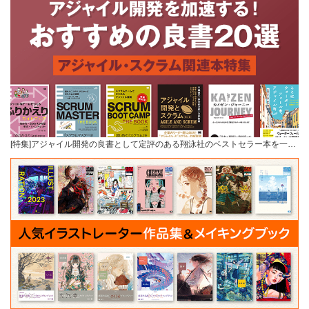
[特集]アジャイル開発の良書として定評のある翔泳社のベストセラー本を一…