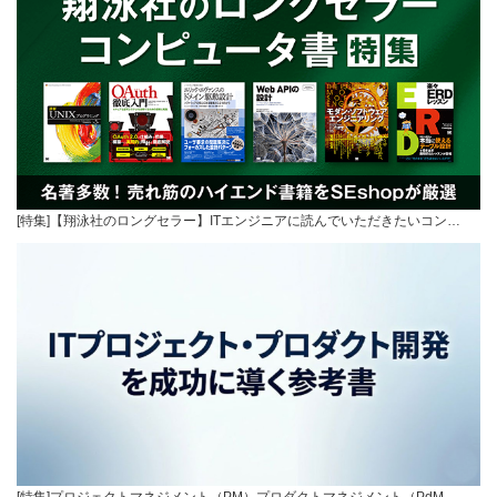
[特集]【翔泳社のロングセラー】ITエンジニアに読んでいただきたいコン…