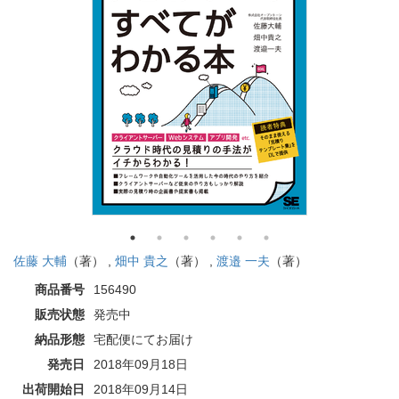
佐藤 大輔
（著） ,
畑中 貴之
（著） ,
渡邉 一夫
（著）
商品番号
156490
販売状態
発売中
納品形態
宅配便にてお届け
発売日
2018年09月18日
出荷開始日
2018年09月14日