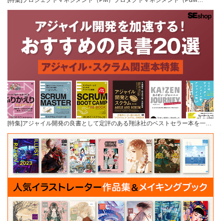
[特集]プロジェクトマネジメント（PM）プロダクトマネジメント（PdM…
[特集]アジャイル開発の良書として定評のある翔泳社のベストセラー本を一…