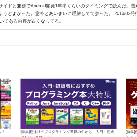
サイドと兼務でAndroid開発1年半くらいのタイミングで読んだ。普通
どよかった。意外とあいまいに理解してて参った。 2019/02発行と
は書いてある内容が古くなってる。
ル！
[特集]翔泳社のプログラミング書籍の中から、入門・初級
[特集