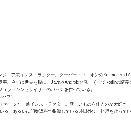
ェアエンジニア兼インストラクター。クーパー・ユニオンのScience an
今では世界を股に、JavaやAndroid開発、そしてKotlinの
ジュラーシンセサイザーのパッチを作っている。
ーンハフ）
roidのチームマネージャー兼インストラクター。新しいものを作るのが大
発している、あるいは開発講座で指導している時以外は、料理を作っ