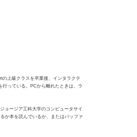
d Artの上級クラスを卒業後、インタラクテ
講義を行っている。PCから離れたときは、ラ
好き。ジョージア工科大学のコンピュータサイ
ているか本を読んでいるか、またはバッファ