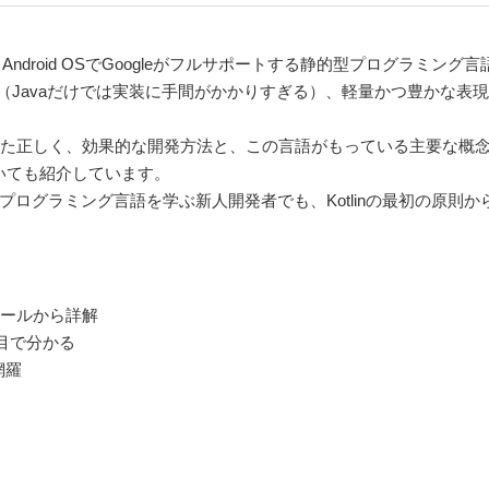
、Android OSでGoogleがフルサポートする静的型プログラミング
い（Javaだけでは実装に手間がかかりすぎる）、軽量かつ豊かな
を使った正しく、効果的な開発方法と、この言語がもっている主要な概
環境についても紹介しています。
めてプログラミング言語を学ぶ新人開発者でも、Kotlinの最初の原
トールから詳解
目で分かる
網羅