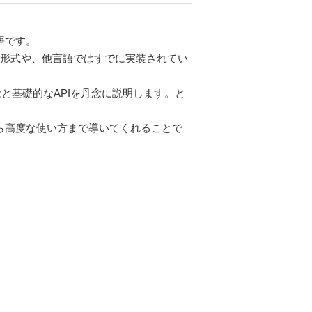
言語です。
表現形式や、他言語ではすでに実装されてい
念と基礎的なAPIを丹念に説明します。と
則から高度な使い方まで導いてくれることで