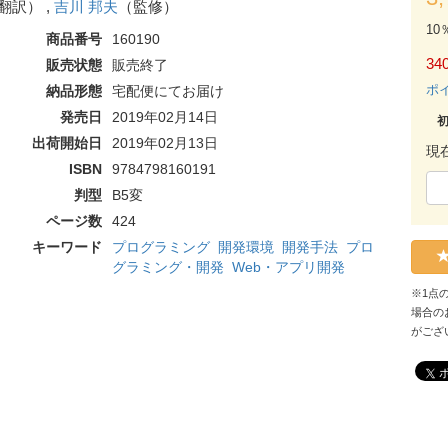
翻訳） ,
吉川 邦夫
（監修）
10
商品番号
160190
340
販売状態
販売終了
ポ
納品形態
宅配便にてお届け
発売日
2019年02月14日
出荷開始日
2019年02月13日
現
ISBN
9784798160191
判型
B5変
ページ数
424
キーワード
プログラミング
開発環境
開発手法
プロ
グラミング・開発
Web・アプリ開発
※1点
場合の
がござ