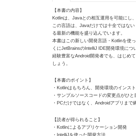
【本書の内容】
Kotlinは、Javaとの相互運用を可能にし
この言語は、Javaだけでは十全ではな
る最新の機能を盛り込んでいます。
本書はこの新しい開発言語・Kotlin
くにJetBrainsのIntelliJ IDE開発
経験豊富なAndroid開発者でも、はじ
しょう。
【本書のポイント】
・Kotlinはもちろん、開発環境のインス
・サンプルソースコードの変更点がひと
・PCだけではなく、Androidアプリまで
【読者が得られること】
・Kotlinによるアプリケーション開発
・IntelliJを使った開発方法