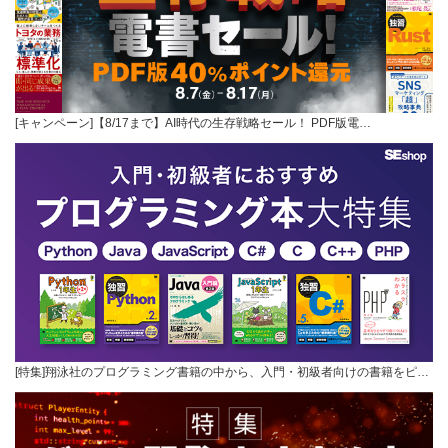
[キャンペーン]【8/17まで】AI時代の生存戦略セール！ PDF版電…
[特集]翔泳社のプログラミング書籍の中から、入門・初級者向けの書籍をピ…