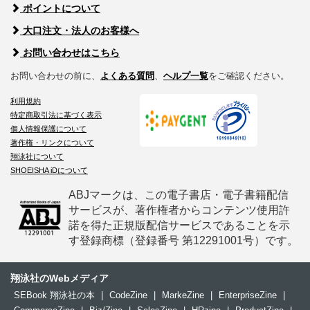
ポイントについて
大口注文・法人のお客様へ
お問い合わせはこちら
お問い合わせの前に、
よくある質問
、
ヘルプ一覧
をご確認ください。
利用規約
特定商取引法に基づく表示
個人情報保護について
著作権・リンクについて
翔泳社について
SHOEISHA iDについて
ABJマークは、この電子書店・電子書籍配信
サービスが、著作権者からコンテンツ使用許
諾を得た正規版配信サービスであることを示
す登録商標（登録番号 第12291001号）です。
翔泳社のWebメディア
SEBook 翔泳社の本
|
CodeZine
|
MarkeZine
|
EnterpriseZine
|