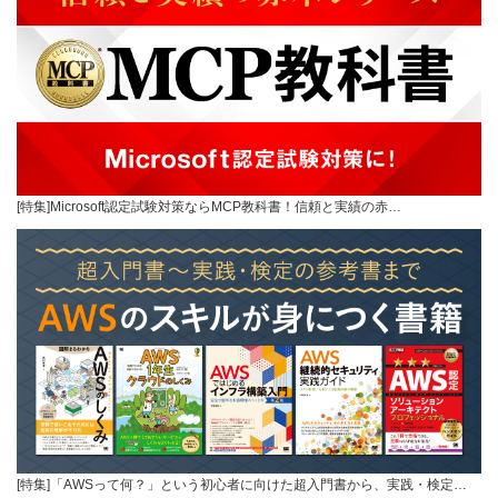
[特集]Microsoft認定試験対策ならMCP教科書！信頼と実績の赤…
[特集]「AWSって何？」という初心者に向けた超入門書から、実践・検定…