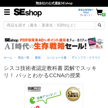
翔泳社の公式通販SEshop
新規会員登録で
500pt
0
プレゼント！
ホーム
商品一覧
書籍
コンピュータ書
ITインフラ・クラウド
シスコ技術者認定教科書 図解でスッキ
リ！ パッとわかるCCNAの授業