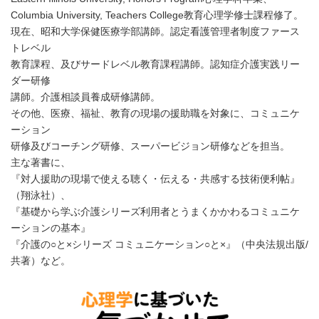
Columbia University, Teachers College教育心理学修士課程修了。
現在、昭和大学保健医療学部講師。認定看護管理者制度ファース
トレベル
教育課程、及びサードレベル教育課程講師。認知症介護実践リー
ダー研修
講師。介護相談員養成研修講師。
その他、医療、福祉、教育の現場の援助職を対象に、コミュニケ
ーション
研修及びコーチング研修、スーパービジョン研修などを担当。
主な著書に、
『対人援助の現場で使える聴く・伝える・共感する技術便利帖』
（翔泳社）、
『基礎から学ぶ介護シリーズ利用者とうまくかかわるコミュニケ
ーションの基本』
『介護の○と×シリーズ コミュニケーション○と×』（中央法規出版/
共著）など。