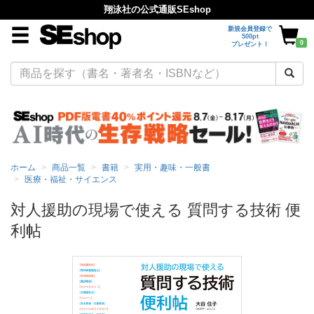
翔泳社の公式通販SEshop
新規会員登録で
500pt
0
プレゼント！
ホーム
商品一覧
書籍
実用・趣味・一般書
医療・福祉・サイエンス
対人援助の現場で使える 質問する技術 便
利帖