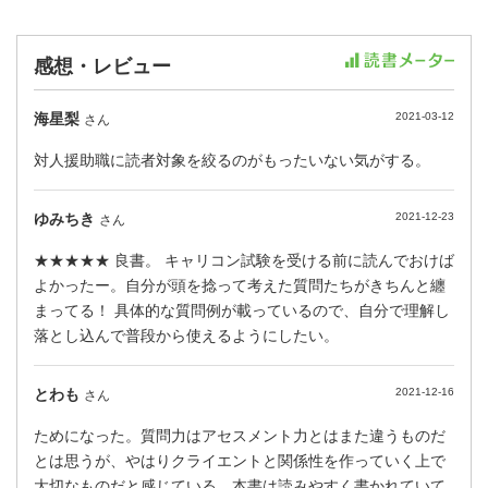
感想・レビュー
海星梨
2021-03-12
さん
対人援助職に読者対象を絞るのがもったいない気がする。
ゆみちき
2021-12-23
さん
★★★★★ 良書。 キャリコン試験を受ける前に読んでおけば
よかったー。自分が頭を捻って考えた質問たちがきちんと纏
まってる！ 具体的な質問例が載っているので、自分で理解し
落とし込んで普段から使えるようにしたい。
とわも
2021-12-16
さん
ためになった。質問力はアセスメント力とはまた違うものだ
とは思うが、やはりクライエントと関係性を作っていく上で
大切なものだと感じている。本書は読みやすく書かれていて