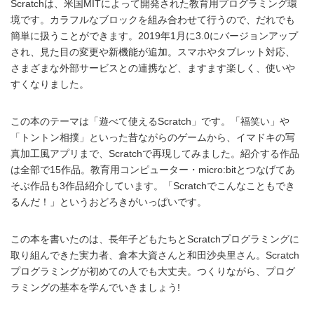
Scratchは、米国MITによって開発された教育用プログラミング環
境です。カラフルなブロックを組み合わせて行うので、だれでも
簡単に扱うことができます。2019年1月に3.0にバージョンアップ
され、見た目の変更や新機能が追加。スマホやタブレット対応、
さまざまな外部サービスとの連携など、ますます楽しく、使いや
すくなりました。
この本のテーマは「遊べて使えるScratch」です。「福笑い」や
「トントン相撲」といった昔ながらのゲームから、イマドキの写
真加工風アプリまで、Scratchで再現してみました。紹介する作品
は全部で15作品。教育用コンピューター・micro:bitとつなげてあ
そぶ作品も3作品紹介しています。「Scratchでこんなこともでき
るんだ！」というおどろきがいっぱいです。
この本を書いたのは、長年子どもたちとScratchプログラミングに
取り組んできた実力者、倉本大資さんと和田沙央里さん。Scratch
プログラミングが初めての人でも大丈夫。つくりながら、プログ
ラミングの基本を学んでいきましょう!