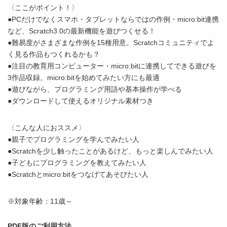
〈ここがポイント！〉
●PCだけでなくスマホ・タブレットならではの作例・micro:bit連携
など、Scratch3.0の最新機能を遊びつくせる！
●難易度がさまざまな作例を15種用意。Scratchコミュニティでよ
く見る作品もつくれるかも？
●注目の教育用コンピューター・micro:bitに連携してできる遊びを
3作品収録。micro:bitを始めてみたい方にも最適
●遊びながら、プログラミング用語や基本操作が学べる
●ダウンロードして使えるオリジナル素材つき
〈こんな人におススメ〉
●親子でプログラミングを学んでみたい人
●Scratchを少し触ったことがあるけど、もっと楽しんでみたい人
●子どもにプログラミングを教えてみたい人
●Scratchとmicro:bitをつなげてあそびたい人
※対象年齢：11歳～
PDF版のご利用方法