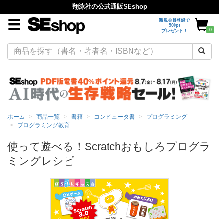
翔泳社の公式通販SEshop
新規会員登録で
500pt
0
プレゼント！
ホーム
商品一覧
書籍
コンピュータ書
プログラミング
プログラミング教育
使って遊べる！Scratchおもしろプログラ
ミングレシピ