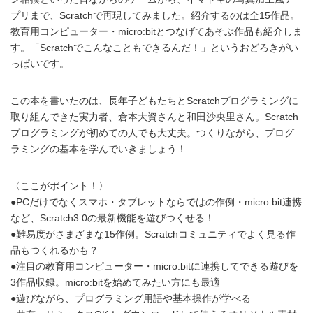
プリまで、Scratchで再現してみました。紹介するのは全15作品。
教育用コンピューター・micro:bitとつなげてあそぶ作品も紹介しま
す。「Scratchでこんなこともできるんだ！」というおどろきがい
っぱいです。
この本を書いたのは、長年子どもたちとScratchプログラミングに
取り組んできた実力者、倉本大資さんと和田沙央里さん。Scratch
プログラミングが初めての人でも大丈夫。つくりながら、プログ
ラミングの基本を学んでいきましょう！
〈ここがポイント！〉
●PCだけでなくスマホ・タブレットならではの作例・micro:bit連携
など、Scratch3.0の最新機能を遊びつくせる！
●難易度がさまざまな15作例。Scratchコミュニティでよく見る作
品もつくれるかも？
●注目の教育用コンピューター・micro:bitに連携してできる遊びを
3作品収録。micro:bitを始めてみたい方にも最適
●遊びながら、プログラミング用語や基本操作が学べる