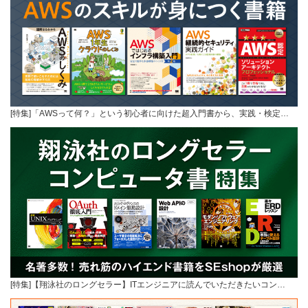
[特集]「AWSって何？」という初心者に向けた超入門書から、実践・検定…
[特集]【翔泳社のロングセラー】ITエンジニアに読んでいただきたいコン…