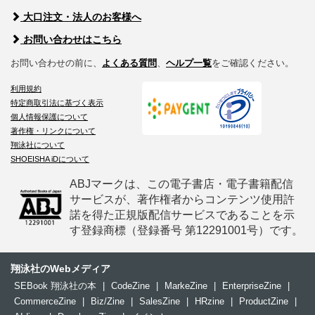
大口注文・法人のお客様へ
お問い合わせはこちら
お問い合わせの前に、
よくある質問
、
ヘルプ一覧
をご確認ください。
利用規約
特定商取引法に基づく表示
個人情報保護について
著作権・リンクについて
翔泳社について
SHOEISHA iDについて
ABJマークは、この電子書店・電子書籍配信
サービスが、著作権者からコンテンツ使用許
諾を得た正規版配信サービスであることを示
す登録商標（登録番号 第12291001号）です。
翔泳社のWebメディア
SEBook 翔泳社の本
|
CodeZine
|
MarkeZine
|
EnterpriseZine
|
CommerceZine
|
Biz/Zine
|
SalesZine
|
HRzine
|
ProductZine
|