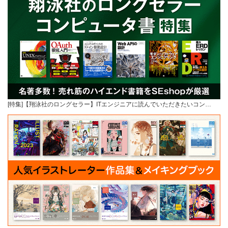
[特集]【翔泳社のロングセラー】ITエンジニアに読んでいただきたいコン…