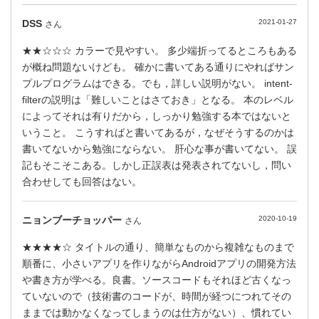
DSS
2021-01-27
さん
★★☆☆☆ カラーで見やすい。 多少端折ってるところもある
が概ね問題ないけども。 確かに書いてある通りにやればサン
プルプログラムはできる。でも，詳しい説明がない。 intent-
filterの説明は「難しいことはさておき」となる。 本のレベル
によってそれは有りだから，しっかり勉強する本ではないと
いうこと。 こうすればと書いてあるが，なぜそうするのかは
書いてないから勉強にならない。 肝心な事が書いてない。 誤
記もそこそこある。しかし正誤表は発表されてないし，問い
合わせしても回答はない。
ニョンブーチョッパー
2020-10-19
さん
★★★★☆ タイトルの通り、簡単なものから複雑なものまで
順番に、小さいアプリを作りながらAndroidアプリの開発方法
や書き方が学べる。良書。ソースコードもそれほど古くなっ
ていないので（技術書のコードが、時間が経つにつれてその
ままでは動かなくなってしまうのは仕方がない）、慣れてい