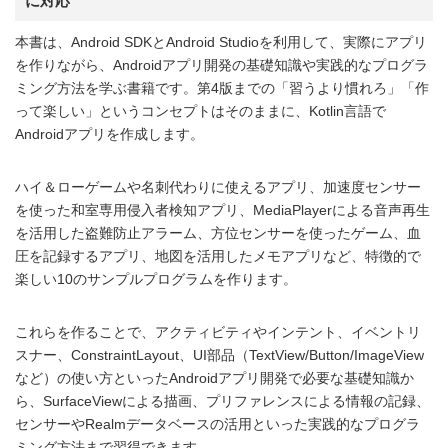
に対応
本書は、Android SDKとAndroid Studioを利用して、実際にアプリ
を作りながら、Androidアプリ開発の基礎知識や実践的なプログラ
ミング方法を学ぶ書籍です。第4版までの「習うより慣れろ」「作
って楽しい」というコンセプトはそのままに、Kotlin言語で
Androidアプリを作成します。
ハイ＆ローゲームや名刺代わりに使えるアプリ、加速度センサー
を使った和室専用侵入者検知アプリ、MediaPlayerによる音声再生
を活用した盗難防止アラーム、方位センサーを使ったゲーム、血
圧を記録するアプリ、地図を活用したメモアプリなど、特徴的で
楽しい10のサンプルプログラムを作ります。
これらを作ることで、アクティビティやインテント、イベントリ
スナー、ConstraintLayout、UI部品（TextView/Button/ImageView
など）の使い方といったAndroidアプリ開発で必要な基礎知識か
ら、SurfaceViewによる描画、プリファレンスによる情報の記録、
センサーやRealmデータベースの活用といった実践的なプログラ
ミング方法まで習得できます。