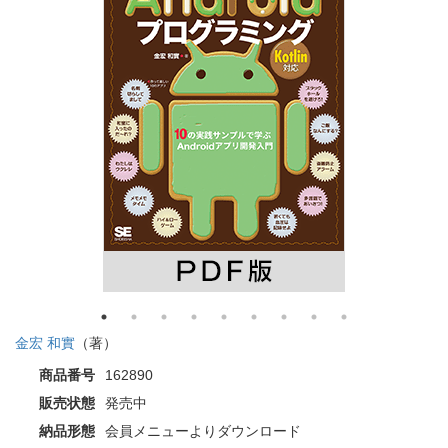
金宏 和實
（著）
商品番号
162890
販売状態
発売中
納品形態
会員メニューよりダウンロード