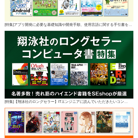
[特集]アプリ開発に必要な基礎知識や開発手順、使用言語に関する手引書を…
[特集]【翔泳社のロングセラー】ITエンジニアに読んでいただきたいコン…