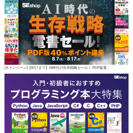
[キャンペーン]【8/17まで】AI時代の生存戦略セール！ PDF版電…