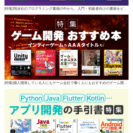
[特集]翔泳社のプログラミング書籍の中から、入門・初級者向けの書籍をピ…
[特集]個人開発している人にもゲーム会社で働く人にもおすすめのゲーム開…