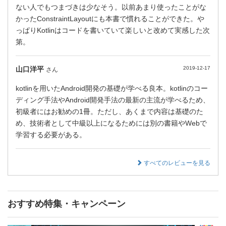
ない人でもつまづきは少なそう。以前あまり使ったことがな
かったConstraintLayoutにも本書で慣れることができた。や
っぱりKotlinはコードを書いていて楽しいと改めて実感した次
第。
山口洋平
2019-12-17
さん
kotlinを用いたAndroid開発の基礎が学べる良本。kotlinのコー
ディング手法やAndroid開発手法の最新の主流が学べるため、
初級者にはお勧めの1冊。ただし、あくまで内容は基礎のた
め、技術者として中級以上になるためには別の書籍やWebで
学習する必要がある。
すべてのレビューを見る
おすすめ特集・キャンペーン