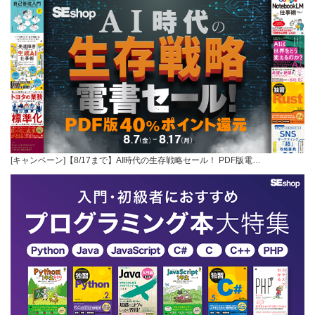
[キャンペーン]【8/17まで】AI時代の生存戦略セール！ PDF版電…