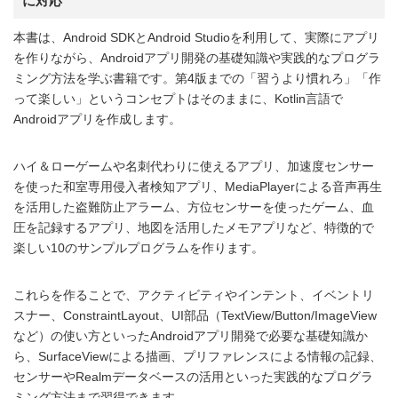
に対応
本書は、Android SDKとAndroid Studioを利用して、実際にアプリ
を作りながら、Androidアプリ開発の基礎知識や実践的なプログラ
ミング方法を学ぶ書籍です。第4版までの「習うより慣れろ」「作
って楽しい」というコンセプトはそのままに、Kotlin言語で
Androidアプリを作成します。
ハイ＆ローゲームや名刺代わりに使えるアプリ、加速度センサー
を使った和室専用侵入者検知アプリ、MediaPlayerによる音声再生
を活用した盗難防止アラーム、方位センサーを使ったゲーム、血
圧を記録するアプリ、地図を活用したメモアプリなど、特徴的で
楽しい10のサンプルプログラムを作ります。
これらを作ることで、アクティビティやインテント、イベントリ
スナー、ConstraintLayout、UI部品（TextView/Button/ImageView
など）の使い方といったAndroidアプリ開発で必要な基礎知識か
ら、SurfaceViewによる描画、プリファレンスによる情報の記録、
センサーやRealmデータベースの活用といった実践的なプログラ
ミング方法まで習得できます。