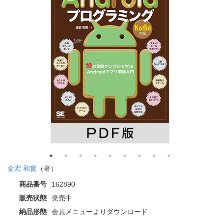
金宏 和實
（著）
商品番号
162890
販売状態
発売中
納品形態
会員メニューよりダウンロード