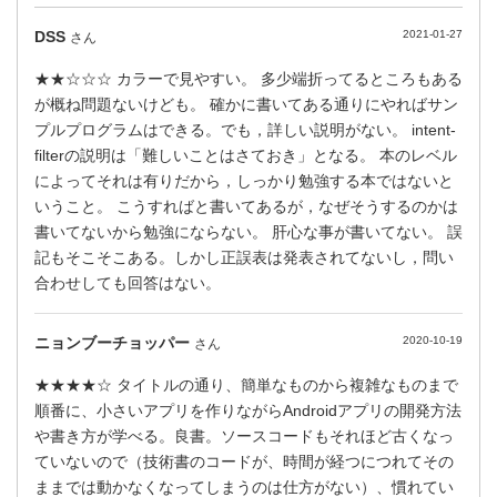
DSS
2021-01-27
さん
★★☆☆☆ カラーで見やすい。 多少端折ってるところもある
が概ね問題ないけども。 確かに書いてある通りにやればサン
プルプログラムはできる。でも，詳しい説明がない。 intent-
filterの説明は「難しいことはさておき」となる。 本のレベル
によってそれは有りだから，しっかり勉強する本ではないと
いうこと。 こうすればと書いてあるが，なぜそうするのかは
書いてないから勉強にならない。 肝心な事が書いてない。 誤
記もそこそこある。しかし正誤表は発表されてないし，問い
合わせしても回答はない。
ニョンブーチョッパー
2020-10-19
さん
★★★★☆ タイトルの通り、簡単なものから複雑なものまで
順番に、小さいアプリを作りながらAndroidアプリの開発方法
や書き方が学べる。良書。ソースコードもそれほど古くなっ
ていないので（技術書のコードが、時間が経つにつれてその
ままでは動かなくなってしまうのは仕方がない）、慣れてい