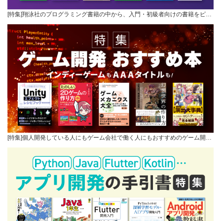
[特集]翔泳社のプログラミング書籍の中から、入門・初級者向けの書籍をピ…
[特集]個人開発している人にもゲーム会社で働く人にもおすすめのゲーム開…