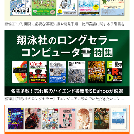
[特集]アプリ開発に必要な基礎知識や開発手順、使用言語に関する手引書を…
[特集]【翔泳社のロングセラー】ITエンジニアに読んでいただきたいコン…