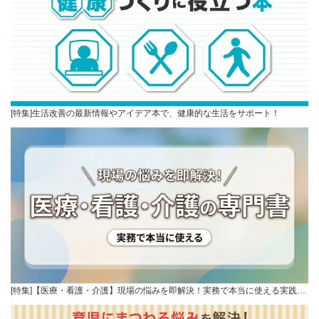
[特集]生活改善の最新情報やアイデア本で、健康的な生活をサポート！
[特集]【医療・看護・介護】現場の悩みを即解決！実務で本当に使える実践…