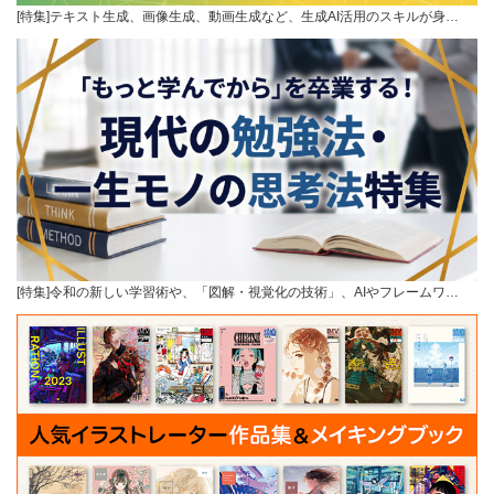
[特集]テキスト生成、画像生成、動画生成など、生成AI活用のスキルが身…
[特集]令和の新しい学習術や、「図解・視覚化の技術」、AIやフレームワ…