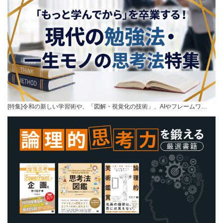
[特集]令和の新しい学習術や、「図解・視覚化の技術」、AIやフレームワ…