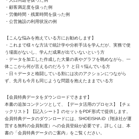
・顧客満足度を扱った例
・労働時間・残業時間を扱った例
・公営施設の利用状況の例
【こんな悩みを抱えている方にお勧めします】
・これまで様々な方法で統計学や分析手法を学んだが、実務で使
う場面がないし、学んだ成果が出ていないという方
・データを加工した作成した大量の表やグラフを眺めながら、一
体ここから何が言えるのだろう？ と日々悩んでいる方
・日々データと格闘している割には次のアクションにつながら
ず、先月も今月も同じような問題を抱えたままでいる方
【会員特典データをダウンロードできます】
本書の追加コンテンツとして、【データ活用のプロセス】【チェ
ックリスト】【記入シート】のセットをPDF形式で提供します。
会員特典データのダウンロードには、SHOEISHA iD（翔泳社が運
営する無料の会員制度）への会員登録が必要です。詳しくは、本
書の「会員特典データのご案内」をご覧ください。