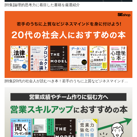
[特集]論理的思考力に着目した書籍を厳選紹介
[特集]20代の社会人が読むべき本！若手のうちに上質なビジネスマインド…