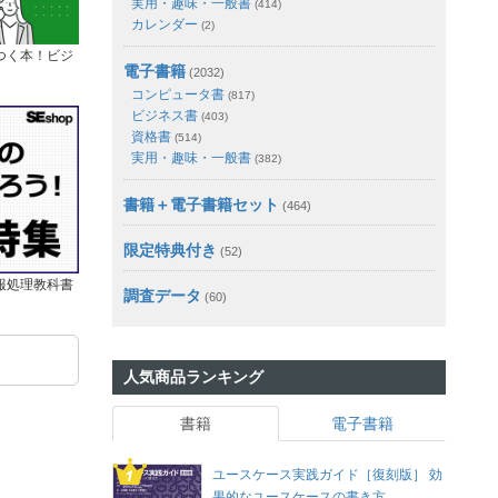
実用・趣味・一般書
(414)
カレンダー
(2)
つく本！ビジ
電子書籍
(2032)
コンピュータ書
(817)
ビジネス書
(403)
資格書
(514)
実用・趣味・一般書
(382)
書籍＋電子書籍セット
(464)
限定特典付き
(52)
報処理教科書
調査データ
(60)
人気商品ランキング
書籍
電子書籍
ユースケース実践ガイド［復刻版］ 効
果的なユースケースの書き方