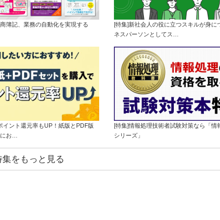
l、日商簿記、業務の自動化を実現する
[特集]新社会人の役に立つスキルが身に
ネスパーソンとしてス…
]ポイント還元率もUP！紙版とPDF版
[特集]情報処理技術者試験対策なら「情
にお…
シリーズ」
特集をもっと見る