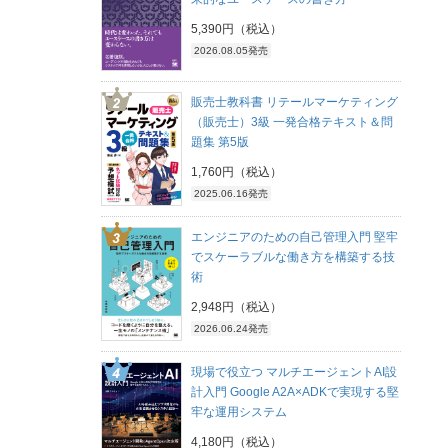
5,390円（税込）
2026.08.05発売
販売士教科書 リテールマーケティング
（販売士）3級 一発合格テキスト＆問
題集 第5版
1,760円（税込）
2025.06.16発売
エンジニアのための自己管理入門 堅牢
でスケーラブルな働き方を構築する技
術
2,948円（税込）
2026.06.24発売
現場で役立つ マルチエージェントAI設
計入門 Google A2A×ADKで実現する堅
牢な運用システム
4,180円（税込）