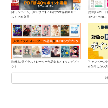
[キャンペーン]【8/17まで】AI時代の生存戦略セー
[特集]Exce
ル！ PDF版電…
RPAやPytho…
[特集]人気イラストレーター作品集＆メイキングブッ
[キャンペーン
ク！
を併用したい方