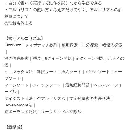
・自分で書いて実行して動作を試しながら学習できる
・アルゴリズムの使い方や考え方だけでなく、アルゴリズムの計
算量について
の理解も深まる
【扱うアルゴリズム】
FizzBuzz｜フィボナッチ数列｜線形探索｜二分探索｜幅優先探索
｜
深さ優先探索｜番兵｜8クイーン問題｜n-クイーン問題｜ハノイの
塔｜
ミニマックス法｜選択ソート｜挿入ソート｜バブルソート｜ヒー
プソート｜
マージソート｜クイックソート｜最短経路問題｜ベルマン・フォ
ード法｜
ダイクストラ法｜A*アルゴリズム｜文字列探索の力任せ法｜
Boyer-Moore法｜
逆ポーランド記法｜ユークリッドの互除法
【章構成】