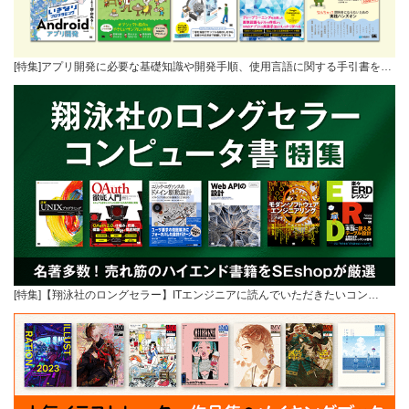
[特集]アプリ開発に必要な基礎知識や開発手順、使用言語に関する手引書を…
[特集]【翔泳社のロングセラー】ITエンジニアに読んでいただきたいコン…