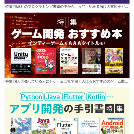
[特集]翔泳社のプログラミング書籍の中から、入門・初級者向けの書籍をピ…
[特集]個人開発している人にもゲーム会社で働く人にもおすすめのゲーム開…