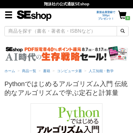
翔泳社の公式通販SEshop
新規会員登録で
500pt
0
プレゼント！
ホーム
商品一覧
書籍
コンピュータ書
人工知能・数学
Pythonではじめるアルゴリズム入門 伝統
的なアルゴリズムで学ぶ定石と計算量