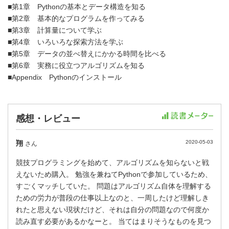
■第1章 Pythonの基本とデータ構造を知る
■第2章 基本的なプログラムを作ってみる
■第3章 計算量について学ぶ
■第4章 いろいろな探索方法を学ぶ
■第5章 データの並べ替えにかかる時間を比べる
■第6章 実務に役立つアルゴリズムを知る
■Appendix Pythonのインストール
感想・レビュー
翔
2020-05-03
さん
競技プログラミングを始めて、アルゴリズムを知らないと戦
えないため購入。 勉強を兼ねてPythonで参加しているため、
すごくマッチしていた。 問題はアルゴリズム自体を理解する
ための労力が普段の仕事以上なのと、一周したけど理解しき
れたと思えない現状だけど、それは自分の問題なので何度か
読み直す必要があるかなーと。 当てはまりそうなものを見つ