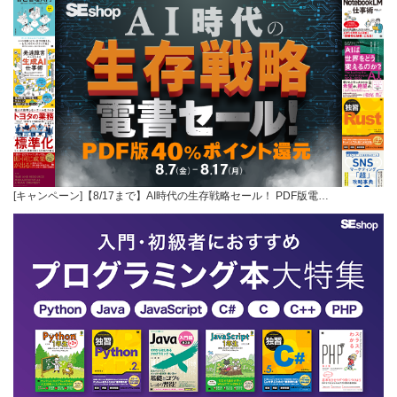
[キャンペーン]【8/17まで】AI時代の生存戦略セール！ PDF版電…