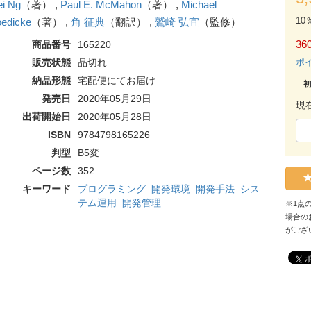
i Ng
（著） ,
Paul E. McMahon
（著） ,
Michael
10
edicke
（著） ,
角 征典
（翻訳） ,
鷲崎 弘宜
（監修）
360
商品番号
165220
販売状態
品切れ
ポ
納品形態
宅配便にてお届け
発売日
2020年05月29日
現
出荷開始日
2020年05月28日
ISBN
9784798165226
判型
B5変
ページ数
352
キーワード
プログラミング
開発環境
開発手法
シス
テム運用
開発管理
※1点
場合の
がござ