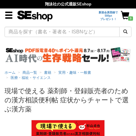
翔泳社の公式通販SEshop
新規会員登録で
500pt
0
プレゼント！
ホーム
商品一覧
書籍
実用・趣味・一般書
医療・福祉・サイエンス
現場で使える 薬剤師・登録販売者のため
の漢方相談便利帖 症状からチャートで選
ぶ漢方薬