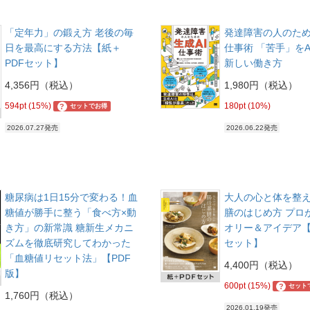
「定年力」の鍛え方 老後の毎
発達障害の人のため
日を最高にする方法【紙＋
仕事術 「苦手」をA
PDFセット】
新しい働き方
4,356円（税込）
1,980円（税込）
594pt (15%)
180pt (10%)
?
セットでお得
2026.07.27発売
2026.06.22発売
糖尿病は1日15分で変わる！血
大人の心と体を整え
糖値が勝手に整う「食べ方×動
膳のはじめ方 プロ
き方」の新常識 糖新生メカニ
オリー＆アイデア【
ズムを徹底研究してわかった
セット】
「血糖値リセット法」【PDF
4,400円（税込）
版】
600pt (15%)
?
セット
1,760円（税込）
2026.01.19発売