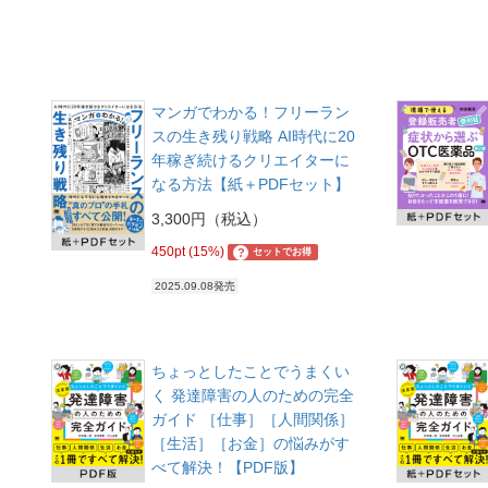
マンガでわかる！フリーラン
スの生き残り戦略 AI時代に20
年稼ぎ続けるクリエイターに
なる方法【紙＋PDFセット】
3,300円（税込）
450pt (15%)
?
セットでお得
2025.09.08発売
ちょっとしたことでうまくい
く 発達障害の人のための完全
ガイド ［仕事］［人間関係］
［生活］［お金］の悩みがす
べて解決！【PDF版】