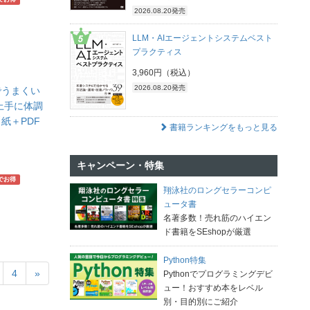
2026.08.20発売
LLM・AIエージェントシステムベスト
プラクティス
3,960円（税込）
2026.08.20発売
でうまくい
上手に体調
紙＋PDF
書籍ランキングをもっと見る
キャンペーン・特集
でお得
翔泳社のロングセラーコンピ
ュータ書
名著多数！売れ筋のハイエン
ド書籍をSEshopが厳選
Python特集
4
»
Pythonでプログラミングデビ
ュー！おすすめ本をレベル
別・目的別にご紹介