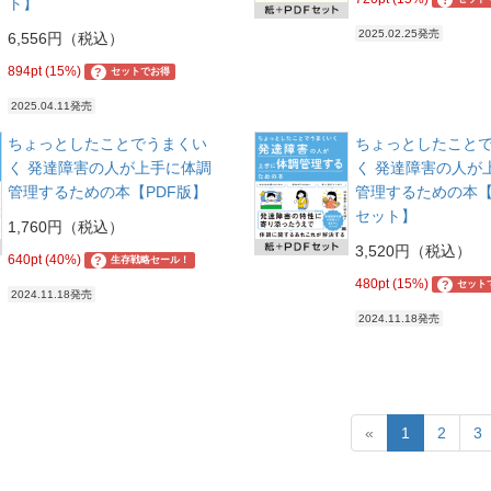
ト】
2025.02.25発売
6,556円（税込）
894pt (15%)
?
セットでお得
2025.04.11発売
ちょっとしたことでうまくい
ちょっとしたこと
く 発達障害の人が上手に体調
く 発達障害の人が
管理するための本【PDF版】
管理するための本【
セット】
1,760円（税込）
3,520円（税込）
640pt (40%)
?
生存戦略セール！
480pt (15%)
?
セット
2024.11.18発売
2024.11.18発売
«
1
2
3