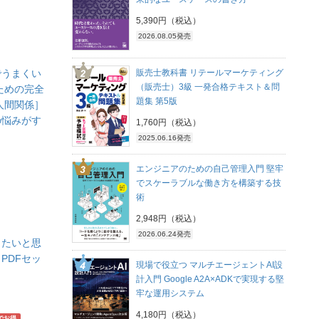
5,390円（税込）
2026.08.05発売
販売士教科書 リテールマーケティング
でうまくい
（販売士）3級 一発合格テキスト＆問
ための完全
題集 第5版
人間関係］
の悩みがす
1,760円（税込）
2025.06.16発売
エンジニアのための自己管理入門 堅牢
でスケーラブルな働き方を構築する技
術
2,948円（税込）
2026.06.24発売
したいと思
PDFセッ
現場で役立つ マルチエージェントAI設
計入門 Google A2A×ADKで実現する堅
牢な運用システム
4,180円（税込）
でお得