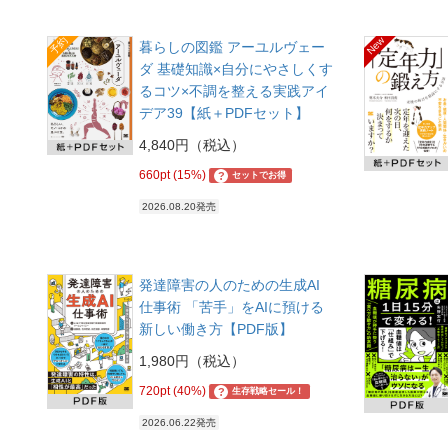
予約
New
暮らしの図鑑 アーユルヴェー
ダ 基礎知識×自分にやさしくす
るコツ×不調を整える実践アイ
デア39【紙＋PDFセット】
4,840円（税込）
660pt (15%)
?
セットでお得
2026.08.20発売
発達障害の人のための生成AI
仕事術 「苦手」をAIに預ける
新しい働き方【PDF版】
1,980円（税込）
720pt (40%)
?
生存戦略セール！
2026.06.22発売