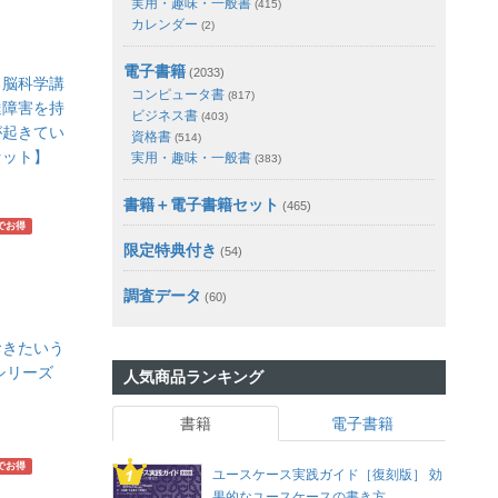
実用・趣味・一般書
(415)
カレンダー
(2)
電子書籍
(2033)
る脳科学講
コンピュータ書
(817)
達障害を持
ビジネス書
(403)
が起きてい
資格書
(514)
セット】
実用・趣味・一般書
(383)
書籍＋電子書籍セット
(465)
でお得
限定特典付き
(54)
調査データ
(60)
おきたいう
シリーズ
人気商品ランキング
】
書籍
電子書籍
でお得
ユースケース実践ガイド［復刻版］ 効
果的なユースケースの書き方