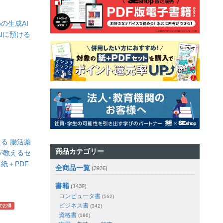
の生成AI
Iに預ける
る 腸活薬
商品カテゴリー
が教えるセ
紙＋PDF
全商品一覧
(3936)
書籍
(1439)
コンピュータ書
(562)
ビジネス書
(342)
でお得
資格書
(186)