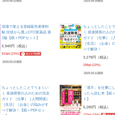
2025.09.22発売
2025.09.18発売
現場で使える登録販売者便利
ちょっとしたこと
帖 症状から選ぶOTC医薬品 第
く 発達障害の人の
2版【紙＋PDFセット】
ガイド ［仕事］［
［生活］［お金］
5,940円（税込）
べて解決！
810pt (15%)
?
セットでお得
3,278円（税込）
2025.05.21発売
298pt (10%)
2025.04.11発売
ちょっとしたことでうまくい
「漢方」を仕事に
く 発達障害の人のための完全
ったら読む本【紙＋
ガイド ［仕事］［人間関係］
ト】
［生活］［お金］の悩みがす
5,280円（税込）
べて解決！【紙＋PDFセッ
720pt (15%)
?
セット