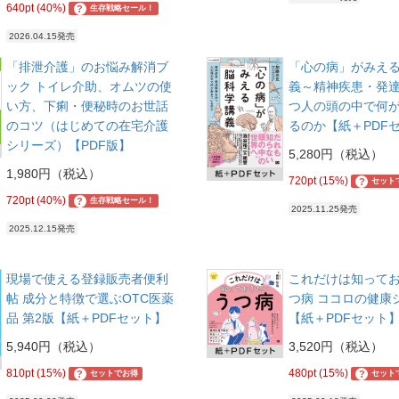
640pt (40%)
?
生存戦略セール！
2026.04.15発売
「排泄介護」のお悩み解消ブ
「心の病」がみえ
ック トイレ介助、オムツの使
義～精神疾患・発
い方、下痢・便秘時のお世話
つ人の頭の中で何
のコツ（はじめての在宅介護
るのか【紙＋PDF
シリーズ）【PDF版】
5,280円（税込）
1,980円（税込）
720pt (15%)
?
セット
720pt (40%)
?
生存戦略セール！
2025.11.25発売
2025.12.15発売
現場で使える登録販売者便利
これだけは知って
帖 成分と特徴で選ぶOTC医薬
つ病 ココロの健康
品 第2版【紙＋PDFセット】
【紙＋PDFセット
5,940円（税込）
3,520円（税込）
810pt (15%)
480pt (15%)
?
?
セットでお得
セット