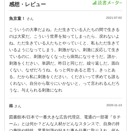
感想・レビュー
魚京童！
2021-07-02
さん
こういうの大事だよね。ただ生きている人たちの間で生きる
のは大変だ。こういう世界を知ってしまったら、戻れないよ
ね。ただ生きている人たちとやっていくと、私もただ生きて
いるようになってしまう。刺激がない。刺激に反応して生き
ているのに、刺激がなくなったら病気になりそうだ。誰か、
刺激をください。単調だ。昨日と同じだ。繰り返しだ。面白
くない。なぜだろうね。もっと何かあると思う。きっとあ
る。だから私に刺激をください。くださいって求めても誰も
くれない。自分から取りにいかないと。って言われるんだろ
うな。与えられる刺激になれ
柊
2020-11-13
さん
図書館本/日本で一番大きな広告代理店、電通の一部署『Ｂチ
ーム』とは何か？どんな人材がどんなスタンスで、自身の持
つ趣味や特技、業界知識や好きな事を仕事に取り入れ、何を