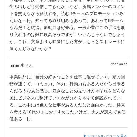
生み出しどう発信してきたか…など、所属メンバーのコメン
トを交えながら解説する、読むBチームのプロモーションみ
たいな一冊。知ってる取り組みもあって、あれってBチーム
なんだ！と納得。原動力は好奇心。一般企業にこの手法を取
り入れるのは難易度高そうですが、いいんじゃないでしょう
か。これ、文章よりも映像にした方が、もっとストレートに
届くんじゃないかな？
mmm✳︎
2020-06-25
さん
本業以外に、自分の好きなことを仕事に混ぜていく。頭の回
転が速くて、コミュ力、体力、行動力もある人だから出来る
んだろうなぁと感心。好きなことの見つけ方やそれをどんな
風にビジネスに繋げていくかが分かりやすく解説されてい
る。世の中には色んな仕事があるんだなと面白かった。将来
を考える10代の子におすすめしたいけど、大人が読んでも価
値ある一冊。
すべてのレビューを見る