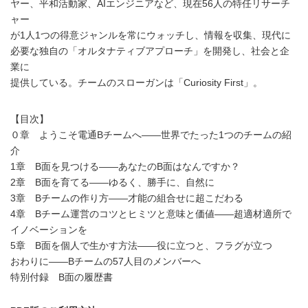
ヤー、平和活動家、AIエンジニアなど、現在56人の特任リサーチ
ャー
が1人1つの得意ジャンルを常にウォッチし、情報を収集、現代に
必要な独自の「オルタナティブアプローチ」を開発し、社会と企
業に
提供している。チームのスローガンは「Curiosity First」。
【目次】
０章 ようこそ電通Bチームへ――世界でたった1つのチームの紹
介
1章 B面を見つける――あなたのB面はなんですか？
2章 B面を育てる――ゆるく、勝手に、自然に
3章 Bチームの作り方――才能の組合せに超こだわる
4章 Bチーム運営のコツとヒミツと意味と価値――超適材適所で
イノベーションを
5章 B面を個人で生かす方法――役に立つと、フラグが立つ
おわりに――Bチームの57人目のメンバーへ
特別付録 B面の履歴書