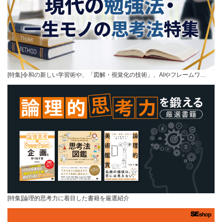
[特集]令和の新しい学習術や、「図解・視覚化の技術」、AIやフレームワ…
[特集]論理的思考力に着目した書籍を厳選紹介