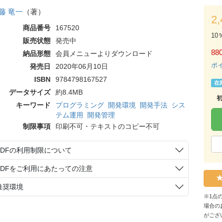
藤 竜一
（著）
2
商品番号
167520
10
販売状態
発売中
88
納品形態
会員メニューよりダウンロード
ポ
発売日
2020年06月10日
ISBN
9784798167527
在
データサイズ
約8.4MB
キーワード
プログラミング
開発環境
開発手法
シス
テム運用
開発管理
制限事項
印刷不可・テキストのコピー不可
PDFの利用制限について
PDFをご利用にあたっての注意
推奨環境
※1点
場合の
がござ