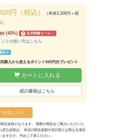
,420円（税込）
（本体2,200円＋税
％）
0pt (40%)
生存戦略セール！
?
イントの使い方はこちら
庫あり
初回購入から使えるポイント500円分プレゼント
カートに入れる
紙の書籍はこちら
お気に入り
の税込金額となります。 複数の商品をご購入いただいた
お支払金額は、 単品の税込金額の合計額とは異なる場合
いますので、予めご了承ください。