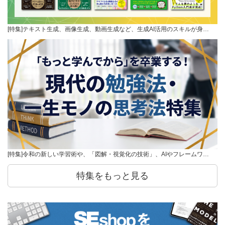
[特集]テキスト生成、画像生成、動画生成など、生成AI活用のスキルが身…
[特集]令和の新しい学習術や、「図解・視覚化の技術」、AIやフレームワ…
特集をもっと見る