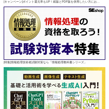
[キャンペーン]ポイント還元率もUP！紙版とPDF版を併用したい方にお…
[特集]情報処理技術者試験対策なら「情報処理教科書シリーズ」