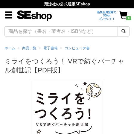
翔泳社の公式通販SEshop
新規会員登録で
500pt
0
プレゼント！
ホーム
商品一覧
電子書籍
コンピュータ書
ミライをつくろう！ VRで紡ぐバーチャ
ル創世記【PDF版】