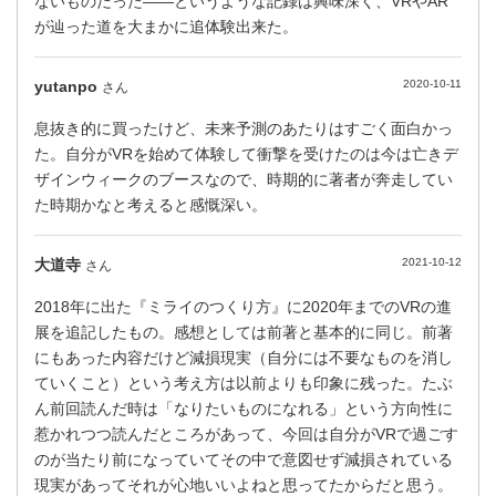
ないものだった――というような記録は興味深く、VRやAR
が辿った道を大まかに追体験出来た。
yutanpo
2020-10-11
さん
息抜き的に買ったけど、未来予測のあたりはすごく面白かっ
た。自分がVRを始めて体験して衝撃を受けたのは今は亡きデ
ザインウィークのブースなので、時期的に著者が奔走してい
た時期かなと考えると感慨深い。
大道寺
2021-10-12
さん
2018年に出た『ミライのつくり方』に2020年までのVRの進
展を追記したもの。感想としては前著と基本的に同じ。前著
にもあった内容だけど減損現実（自分には不要なものを消し
ていくこと）という考え方は以前よりも印象に残った。たぶ
ん前回読んだ時は「なりたいものになれる」という方向性に
惹かれつつ読んだところがあって、今回は自分がVRで過ごす
のが当たり前になっていてその中で意図せず減損されている
現実があってそれが心地いいよねと思ってたからだと思う。