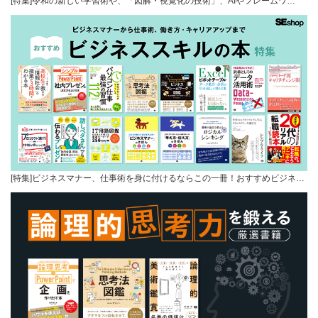
[特集]令和の新しい学習術や、「図解・視覚化の技術」、AIやフレームワ…
[特集]ビジネスマナー、仕事術を身に付けるならこの一冊！おすすめビジネ…