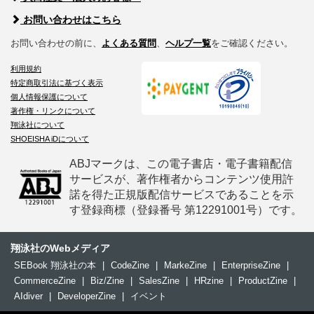
お問い合わせはこちら
お問い合わせの前に、
よくある質問
、
ヘルプ一覧
をご確認ください。
利用規約
特定商取引法に基づく表示
個人情報保護について
著作権・リンクについて
翔泳社について
SHOEISHA iDについて
ABJマークは、この電子書店・電子書籍配信
サービスが、著作権者からコンテンツ使用許
諾を得た正規版配信サービスであることを示
す登録商標（登録番号 第12291001号）です。
翔泳社のWebメディア
SEBook 翔泳社の本
|
CodeZine
|
MarkeZine
|
EnterpriseZine
|
CommerceZine
|
Biz/Zine
|
SalesZine
|
HRzine
|
ProductZine
|
AIdiver
|
DeveloperZine
|
イベント