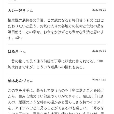
カレー好き
2022-01-22
さん
柳宗悦の展覧会の予習。この歳になると毎日使うものにはご
だわりたいと思う。お気に入りの各地方の技術と伝統の品を
毎日使うことの幸せ。お金をかけずとも豊かな生活と思いま
す。⭐︎3つ
はるき
2021-03-08
さん
昔の物って長く使う前提で丁寧に頑丈に作られてる。100
均大好きですが、こういう道具への憧れもある。
柚木あんづ
2021-10-30
さん
この本を片手に、暮らしで使うものを丁寧に選ぶことを続け
たら、住み心地のよい部屋づくりができそう。勝山八千代さ
んの、版画のような特有の温かみと愛らしさを持つイラスト
を、アイテムごとに見ることができるのも楽しい。「寒さを
しのぐ工夫と、貴重な布を大事に使いたいという思いが、美