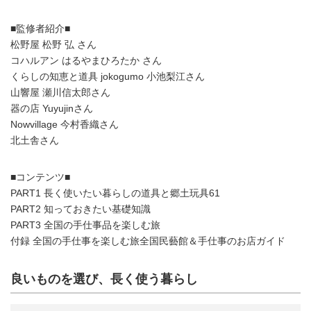
■監修者紹介■
松野屋 松野 弘 さん
コハルアン はるやまひろたか さん
くらしの知恵と道具 jokogumo 小池梨江さん
山響屋 瀬川信太郎さん
器の店 Yuyujinさん
Nowvillage 今村香織さん
北土舎さん
■コンテンツ■
PART1 長く使いたい暮らしの道具と郷土玩具61
PART2 知っておきたい基礎知識
PART3 全国の手仕事品を楽しむ旅
付録 全国の手仕事を楽しむ旅全国民藝館＆手仕事のお店ガイド
良いものを選び、長く使う暮らし