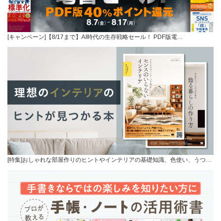
[キャンペーン]【8/17まで】AI時代の生存戦略セール！ PDF版電…
[特集]おしゃれな部屋作りのヒントやインテリアの基礎知識、色使い、うつ…