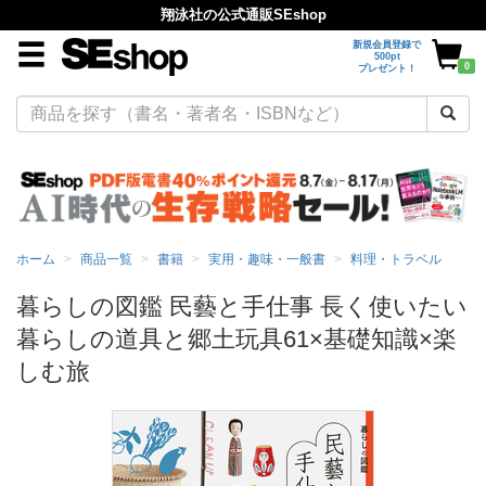
翔泳社の公式通販SEshop
新規会員登録で
500pt
0
プレゼント！
ホーム
商品一覧
書籍
実用・趣味・一般書
料理・トラベル
暮らしの図鑑 民藝と手仕事 長く使いたい
暮らしの道具と郷土玩具61×基礎知識×楽
しむ旅