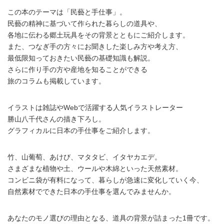
この本のテーマは「民藝と手仕事」。
民藝の精神に基づいて作られた暮らしの道具や、
各地に伝わる郷土玩具をその背景とともにご紹介します。
また、つなぎ手の方々にお聞きした楽しみ方や考え方、
最低限知っておきたい民藝の基礎知識も解説。
さらに作り手の方や産地を知ることができる
旅のコラムも掲載しています。
イラストは雑誌やWebで活躍する人気イラストレーター
勝山八千代さんの描き下ろし。
グラフィカルに日本の手仕事をご紹介します。
竹、山葡萄、あけび、マタタビ、イタヤカエデ。
さまざまな植物や土、ウールや木綿といった天然素材。
コンビニ袋が有料になって、暮らしが急速に変化していく今、
自然素材でできた日本の手仕事を選んでみませんか。
あなたのモノ選びの理由となる、道具の背景が詰まった1冊です。