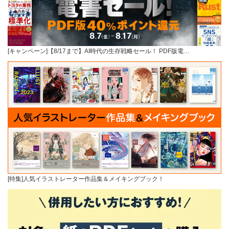
[キャンペーン]【8/17まで】AI時代の生存戦略セール！ PDF版電…
[特集]人気イラストレーター作品集＆メイキングブック！