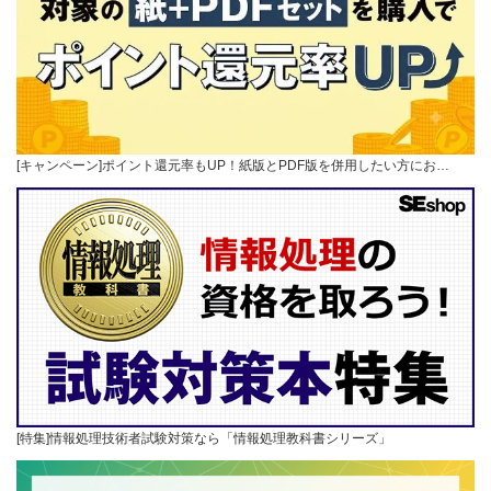
[キャンペーン]ポイント還元率もUP！紙版とPDF版を併用したい方にお…
[特集]情報処理技術者試験対策なら「情報処理教科書シリーズ」