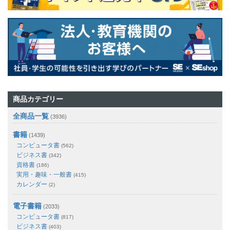
商品カテゴリー
全商品一覧
(3936)
書籍
(1439)
コンピュータ書
(562)
ビジネス書
(342)
資格書
(186)
実用・趣味・一般書
(415)
カレンダー
(2)
電子書籍
(2033)
コンピュータ書
(817)
ビジネス書
(403)