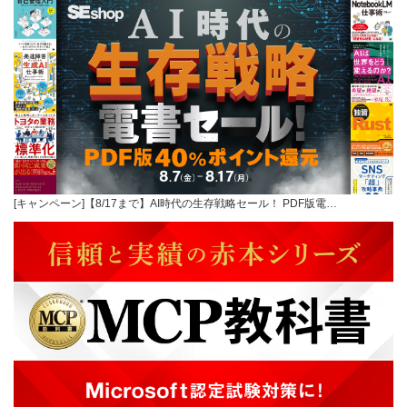
[キャンペーン]【8/17まで】AI時代の生存戦略セール！ PDF版電…