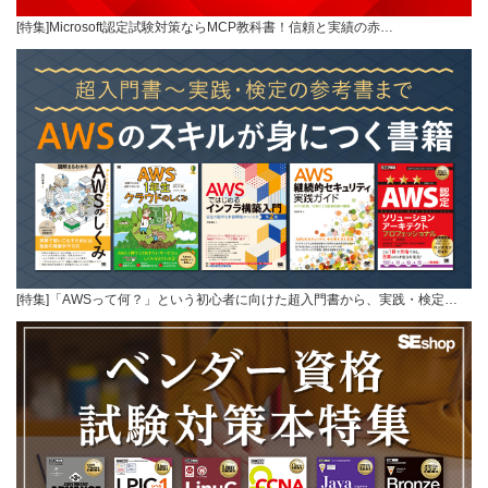
[特集]Microsoft認定試験対策ならMCP教科書！信頼と実績の赤…
[特集]「AWSって何？」という初心者に向けた超入門書から、実践・検定…