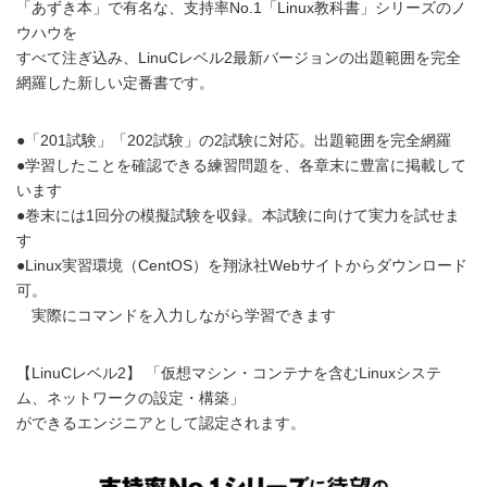
「あずき本」で有名な、支持率No.1「Linux教科書」シリーズのノ
ウハウを
すべて注ぎ込み、LinuCレベル2最新バージョンの出題範囲を完全
網羅した新しい定番書です。
●「201試験」「202試験」の2試験に対応。出題範囲を完全網羅
●学習したことを確認できる練習問題を、各章末に豊富に掲載して
います
●巻末には1回分の模擬試験を収録。本試験に向けて実力を試せま
す
●Linux実習環境（CentOS）を翔泳社Webサイトからダウンロード
可。
実際にコマンドを入力しながら学習できます
【LinuCレベル2】 「仮想マシン・コンテナを含むLinuxシステ
ム、ネットワークの設定・構築」
ができるエンジニアとして認定されます。