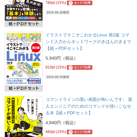
780pt (15%)
?
セットでお得
2024.08.28発売
イラストでそこそこわかるLinux 第2版 コマ
ンド入力からネットワークのきほんのきまで
【紙＋PDFセット】
5,940円（税込）
810pt (15%)
?
セットでお得
2024.06.25発売
コマンドラインの黒い画面が怖いんです。 新
人エンジニアのためのコマンドが使いこなせ
る本【紙＋PDFセット】
4,840円（税込）
660pt (15%)
?
セットでお得