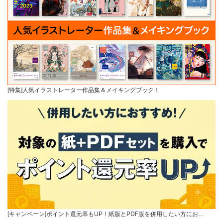
[特集]人気イラストレーター作品集＆メイキングブック！
[キャンペーン]ポイント還元率もUP！紙版とPDF版を併用したい方にお…