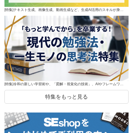
[特集]テキスト生成、画像生成、動画生成など、生成AI活用のスキルが身…
[特集]令和の新しい学習術や、「図解・視覚化の技術」、AIやフレームワ…
特集をもっと見る