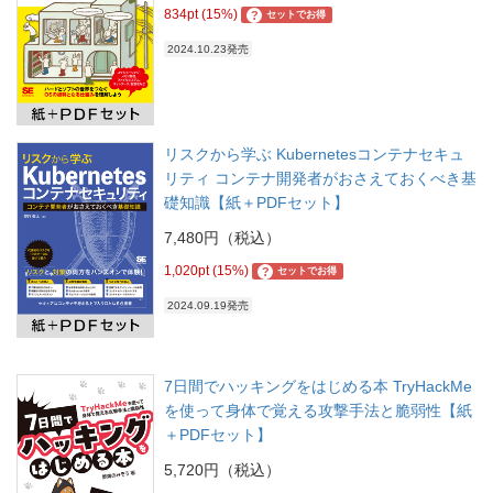
834pt (15%)
?
セットでお得
2024.10.23発売
リスクから学ぶ Kubernetesコンテナセキュ
リティ コンテナ開発者がおさえておくべき基
礎知識【紙＋PDFセット】
7,480円（税込）
1,020pt (15%)
?
セットでお得
2024.09.19発売
7日間でハッキングをはじめる本 TryHackMe
を使って身体で覚える攻撃手法と脆弱性【紙
＋PDFセット】
5,720円（税込）