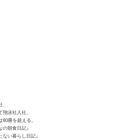
。
社、
て翔泳社入社。
80冊を超える。
なの朝食日記』
たない暮らし日記』