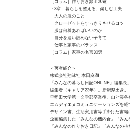
［コラム］作りおき頻出20選
・3章 暮らしを整える、楽しむ工夫
大人の服のこと
クローゼットをすっきりさせるコツ
服は何着あればいいのか
自分を追い詰めない子育て
仕事と家事のバランス
［コラム］家事の名言30選
＜著者紹介＞
株式会社翔泳社 本田麻湖
『みんなの暮らし日記ONLINE』編集長
編集者（キャリア23年）。新潟県出身。
早稲田大学第一文学部卒業後、山と溪谷
エムディエヌコミュニケーションズを経
デザイン書、生活実用書等手掛けた書籍は
企画編集した『みんなの機内食』『みん
『みんなの作りおき日記』『みんなの持