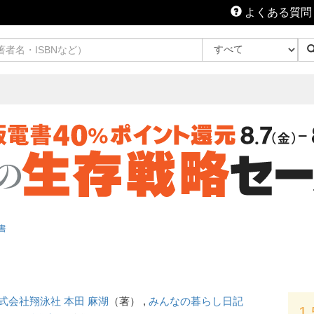
よくある質問
書
式会社翔泳社 本田 麻湖
（著） ,
みんなの暮らし日記
1