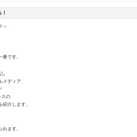
る！
ク～
一番です。
記』
ルメディア
が
ラスの
を紹介します。
られます。
。