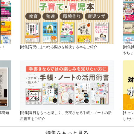
ル！
[特集]育児にまつわる悩みを解決する本をご紹介
[特集
やちょ
基礎知
[特集]毎日をもっと楽しく、充実させる手帳・ノートの活
[キャ
用術書をご紹介
したい
特集をもっと見る