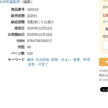
NLINE編集部
（編集）
10
商品番号
169210
138
販売状態
品切れ
ポ
納品形態
宅配便にてお届け
発売日
2020年12月21日
出荷開始日
2020年12月18日
現
ISBN
9784798169217
判型
A5
ページ数
128
キーワード
趣味
生活情報
家事・住まい
家事、料理
保育・子育て
※1点
場合の
がござ