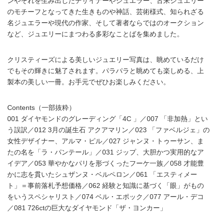
ンやそれを生み出したデザイナーやジュエラー、古来ジュエリー
のモチーフとなってきた生きものや神話、芸術様式、知られざる
名ジュエラーや現代の作家、そして著者ならではのオークション
など、ジュエリーにまつわる多彩なことばを集めました。
クリスティーズによる美しいジュエリー写真は、眺めているだけ
でもその輝きに魅了されます。パラパラと眺めても楽しめる、上
製本の美しい一冊。お手元でぜひお楽しみください。
Contents（一部抜粋）
001 ダイヤモンドのグレーディング「4C 」／007 「非加熱」とい
う誤訳／012 3月の誕生石 アクアマリン／023 「ファベルジェ」の
女性デザイナー、アルマ・ピル／027 ジャンヌ・トゥーサン、ま
たの名を「ラ・パンテール」／031 ジップ、大胆かつ実用的なア
イデア／053 華やかなパリを形づくったフーケ一族／058 才能豊
かに志を貫いたシュザンヌ・ベルペロン／061 「エスティメー
ト」＝事前落札予想価格／062 経験と知識に基づく「眼」がもの
をいうスペシャリスト／074 ベル・エポック／077 アール・デコ
／081 726ctの巨大なダイヤモンド「ザ・ヨンカー」