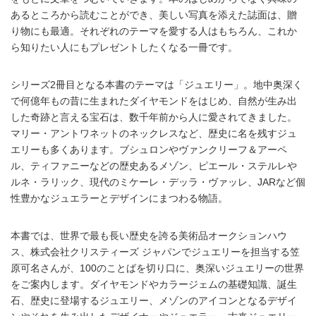
あるところから読むことができ、美しい写真を添えた誌面は、贈
り物にも最適。それぞれのテーマを愛する人はもちろん、これか
ら知りたい人にもプレゼントしたくなる一冊です。
シリーズ2冊目となる本書のテーマは「ジュエリー」。地中奥深く
で何億年もの昔に生まれたダイヤモンドをはじめ、自然が生み出
した奇跡と言える宝石は、数千年前から人に愛されてきました。
マリー・アントワネットのネックレスなど、歴史に名を残すジュ
エリーも多くあります。ブシュロンやヴァンクリーフ＆アーペ
ル、ティファニーなどの歴史あるメゾン、ピエール・ステルレや
ルネ・ラリック、現代のミケーレ・デッラ・ヴァッレ、JARなど個
性豊かなジュエラーとデザインにまつわる物語。
本書では、世界で最も長い歴史を誇る美術品オークションハウ
ス、株式会社クリスティーズ ジャパンでジュエリーを担当する笠
原可名さんが、100のことばを切り口に、奥深いジュエリーの世界
をご案内します。ダイヤモンドやカラージェムの基礎知識、誕生
石、歴史に登場するジュエリー、メゾンのアイコンとなるデザイ